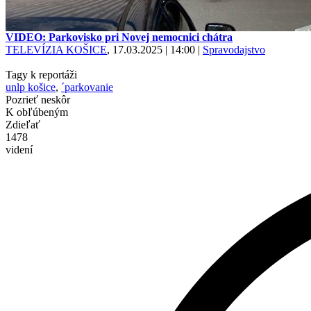
VIDEO: Parkovisko pri Novej nemocnici chátra
TELEVÍZIA KOŠICE
, 17.03.2025 | 14:00
|
Spravodajstvo
Tagy k reportáži
unlp košice
,
´parkovanie
Pozrieť neskôr
K obľúbeným
Zdieľať
1478
videní