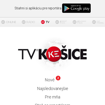
Stiahni si aplikáciu pre reportéra
2
Nové
Najsledovanejšie
Pre mňa