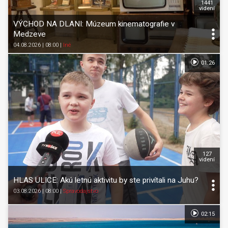
1441
videní
VÝCHOD NA DLANI: Múzeum kinematografie v
Medzeve
04.08.2026 | 08:00
|
Iné
01:26
127
videní
HLAS ULICE: Akú letnú aktivitu by ste privítali na Juhu?
03.08.2026 | 08:00
|
Spravodajstvo
02:15