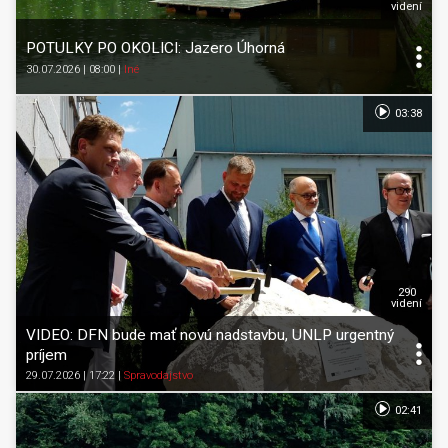
videní
POTULKY PO OKOLICI: Jazero Úhorná
30.07.2026 | 08:00
|
Iné
03:38
290
videní
VIDEO: DFN bude mať novú nadstavbu, UNLP urgentný
príjem
29.07.2026 | 17:22
|
Spravodajstvo
02:41