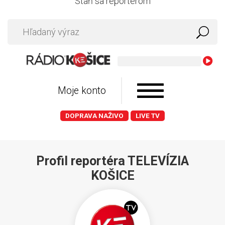
Staň sa reportérom
Matej 
Moje konto
DOPRAVA NAŽIVO
LIVE TV
Profil reportéra TELEVÍZIA
KOŠICE