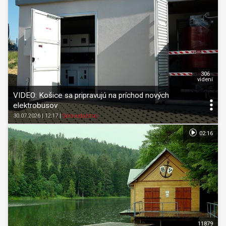
306
videní
VIDEO: Košice sa pripravujú na príchod nových
elektrobusov
30.07.2026 | 12:17
|
Spravodajstvo
02:16
11879