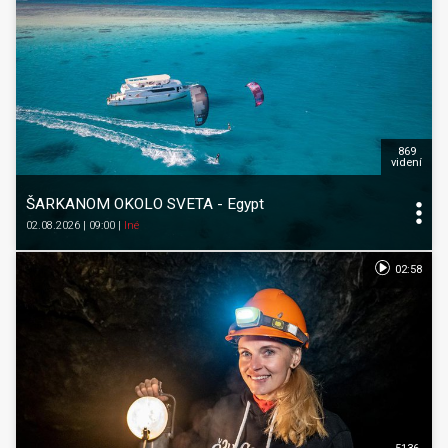
869
videní
ŠARKANOM OKOLO SVETA - Egypt
02.08.2026 | 09:00
|
Iné
02:58