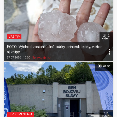
2412
VÁŠ TIP
videní
FOTO: Východ zasiahli silné búrky, priniesli lejaky, vietor
aj krúpy
27.07.2026 | 17:00
|
Spravodajstvo
01:55
191
BEZ KOMENTÁRA
videní