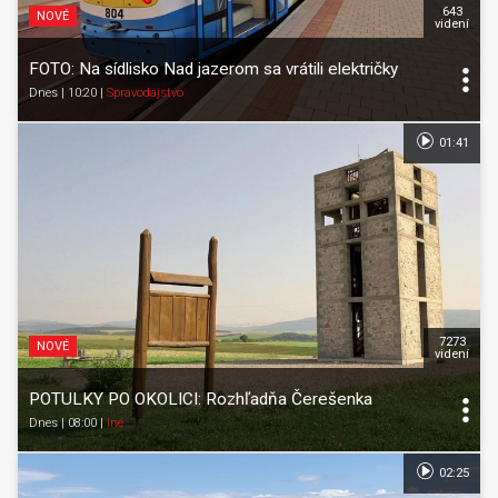
643
NOVÉ
videní
FOTO: Na sídlisko Nad jazerom sa vrátili električky
Dnes | 10:20
|
Spravodajstvo
01:41
7273
NOVÉ
videní
POTULKY PO OKOLICI: Rozhľadňa Čerešenka
Dnes | 08:00
|
Iné
02:25