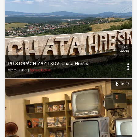
162
videní
PO STOPÁCH ZÁŽITKOV: Chata Hrešná
Včera | 08:00
|
Spravodajstvo
04:27