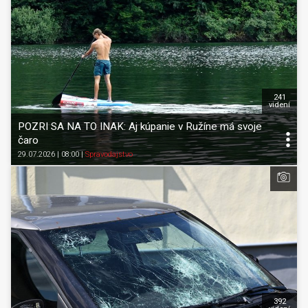
241
videní
POZRI SA NA TO INAK: Aj kúpanie v Ružíne má svoje
čaro
29.07.2026 | 08:00
|
Spravodajstvo
392