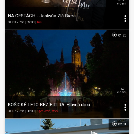
5136
videní
NA CESTÁCH - Jaskyňa Zlá Diera
01.08.2026 | 09:00
|
Iné
01:23
167
videní
KOŠICKÉ LETO BEZ FILTRA: Hlavná ulica
31.07.2026 | 08:00
|
Spravodajstvo
02:01