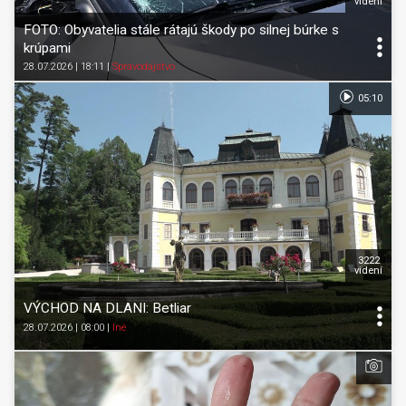
videní
FOTO: Obyvatelia stále rátajú škody po silnej búrke s
krúpami
28.07.2026 | 18:11
|
Spravodajstvo
05:10
3222
videní
VÝCHOD NA DLANI: Betliar
28.07.2026 | 08:00
|
Iné