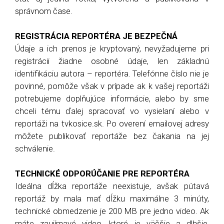
správnom čase.
REGISTRÁCIA REPORTÉRA JE BEZPEČNÁ
Údaje a ich prenos je kryptovaný, nevyžadujeme pri
registrácii žiadne osobné údaje, len základnú
identifikáciu autora – reportéra. Telefónne číslo nie je
povinné, pomôže však v prípade ak k vašej reportáži
potrebujeme doplňujúce informácie, alebo by sme
chceli tému ďalej spracovať vo vysielaní alebo v
reportáži na tvkosice.sk. Po overení emailovej adresy
môžete publikovať reportáže bez čakania na jej
schválenie.
TECHNICKÉ ODPORÚČANIE PRE REPORTÉRA
Ideálna dĺžka reportáže neexistuje, avšak pútavá
reportáž by mala mať dĺžku maximálne 3 minúty,
technické obmedzenie je 200 MB pre jedno video. Ak
máte zaujímavé video, ktoré je väčšie a dlhšie,