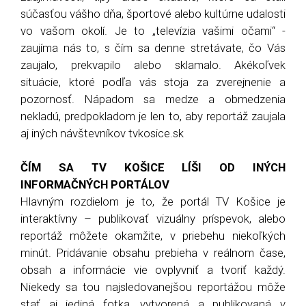
súčasťou vášho dňa, športové alebo kultúrne udalosti
vo vašom okolí. Je to „televízia vašimi očami“ -
zaujíma nás to, s čím sa denne stretávate, čo Vás
zaujalo, prekvapilo alebo sklamalo. Akékoľvek
situácie, ktoré podľa vás stoja za zverejnenie a
pozornosť. Nápadom sa medze a obmedzenia
nekladú, predpokladom je len to, aby reportáž zaujala
aj iných návštevníkov tvkosice.sk
ČÍM SA TV KOŠICE LÍŠI OD INÝCH
INFORMAČNÝCH PORTÁLOV
Hlavným rozdielom je to, že portál TV Košice je
interaktívny – publikovať vizuálny príspevok, alebo
reportáž môžete okamžite, v priebehu niekoľkých
minút. Pridávanie obsahu prebieha v reálnom čase,
obsah a informácie vie ovplyvniť a tvoriť každý.
Niekedy sa tou najsledovanejšou reportážou môže
stať aj jediná fotka, vytvorená a publikovaná v