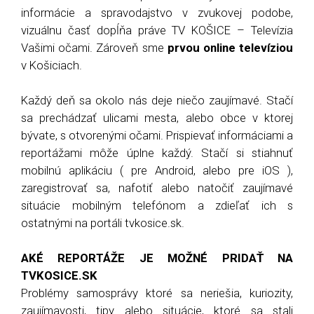
informácie a spravodajstvo v zvukovej podobe,
vizuálnu časť dopĺňa práve TV KOŠICE – Televízia
Vašimi očami. Zároveň sme
prvou online televíziou
v Košiciach.
Každý deň sa okolo nás deje niečo zaujímavé. Stačí
sa prechádzať ulicami mesta, alebo obce v ktorej
bývate, s otvorenými očami. Prispievať informáciami a
reportážami môže úplne každý. Stačí si stiahnuť
mobilnú aplikáciu ( pre Android, alebo pre iOS ),
zaregistrovať sa, nafotiť alebo natočiť zaujímavé
situácie mobilným telefónom a zdieľať ich s
ostatnými na portáli tvkosice.sk.
AKÉ REPORTÁŽE JE MOŽNÉ PRIDAŤ NA
TVKOSICE.SK
Problémy samosprávy ktoré sa neriešia, kuriozity,
zaujímavosti, tipy alebo situácie, ktoré sa stali