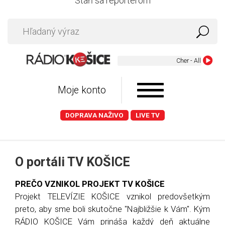
Staň sa reportérom
Cher - All or Nothin
Moje konto
DOPRAVA NAŽIVO
LIVE TV
O portáli TV KOŠICE
PREČO VZNIKOL PROJEKT TV KOŠICE
Projekt TELEVÍZIE KOŠICE vznikol predovšetkým
preto, aby sme boli skutočne "Najbližšie k Vám". Kým
RÁDIO KOŠICE Vám prináša každý deň aktuálne