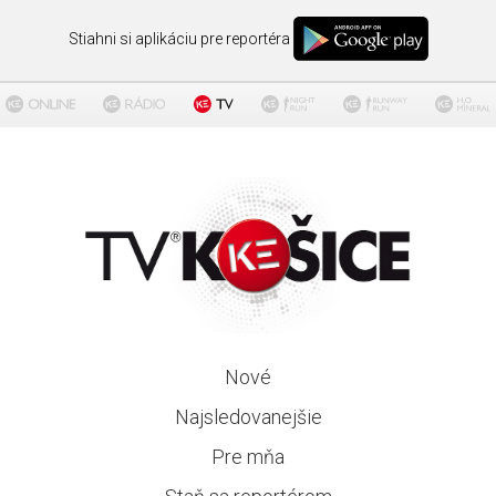
Stiahni si aplikáciu pre reportéra
Nové
Najsledovanejšie
Pre mňa