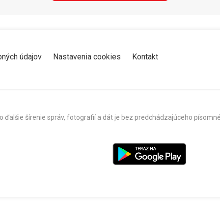
bných údajov
Nastavenia cookies
Kontakt
o ďalšie šírenie správ, fotografií a dát je bez predchádzajúceho píso