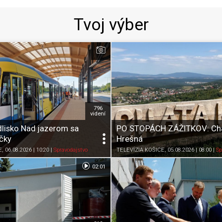
Tvoj výber
796
videní
dlisko Nad jazerom sa
PO STOPÁCH ZÁŽITKOV: Ch
ičky
Hrešná
Zdieľať
K obľúbeným
Pozrieť neskôr
Zdieľať
K obľúbeným
E
, 06.08.2026 | 10:20
|
Spravodajstvo
TELEVÍZIA KOŠICE
, 05.08.2026 | 08:00
|
Sp
02:01