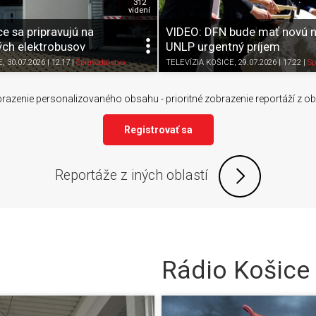
312
videní
e sa pripravujú na
VIDEO: DFN bude mať novú n
ých elektrobusov
UNLP urgentný príjem
Zdieľať
K obľúbeným
Pozrieť neskôr
Zdieľať
K obľúbeným
E
, 30.07.2026 | 12:17
|
Spravodajstvo
TELEVÍZIA KOŠICE
, 29.07.2026 | 17:22
|
Sp
razenie personalizovaného obsahu - prioritné zobrazenie reportáží z obla
Registrovať sa
Reportáže z iných oblastí
Rádio Košice