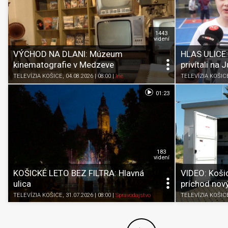
1443
videní
VÝCHOD NA DLANI: Múzeum
HLAS ULICE: 
kinematografie v Medzeve
privítali na 
TELEVÍZIA KOŠICE
, 04.08.2026 | 08:00
|
Iné
TELEVÍZIA KOŠIC
01:23
183
videní
KOŠICKÉ LETO BEZ FILTRA: Hlavná
VIDEO: Košic
ulica
príchod nov
TELEVÍZIA KOŠICE
, 31.07.2026 | 08:00
|
Spravodajstvo
TELEVÍZIA KOŠIC