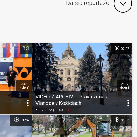
Ďalšie reportáže
02:27
337
2662
videní
videní
VIDEO Z ARCHÍVU: Pravá zima a
Vianoce v Košiciach
Pozrieť neskôr
Zdieľať
K obľúbeným
Pozrieť neskôr
30.12.2023 | 10:00
|
Iné
01:26
00:32