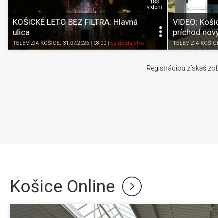
183
videní
KOŠICKÉ LETO BEZ FILTRA: Hlavná
VIDEO: Košic
ulica
príchod nov
TELEVÍZIA KOŠICE
, 31.07.2026 | 08:00
|
Spravodajstvo
TELEVÍZIA KOŠIC
Registráciou získaš zob
Košice Online