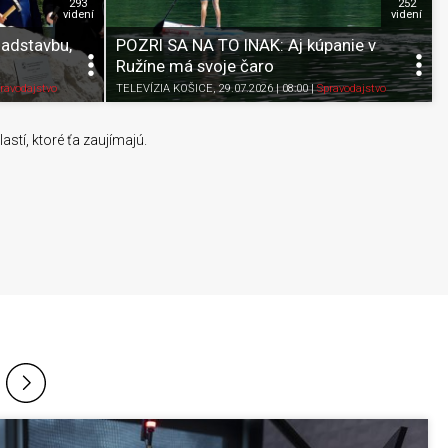
293
252
videní
videní
adstavbu,
POZRI SA NA TO INAK: Aj kúpanie v
Ružíne má svoje čaro
Pozrieť neskôr
Zdieľať
K obľúbeným
Pozrieť neskôr
ravodajstvo
TELEVÍZIA KOŠICE
, 29.07.2026 | 08:00
|
Spravodajstvo
stí, ktoré ťa zaujímajú.