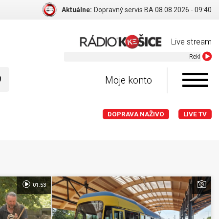
Aktuálne:
Dopravný servis BA 08.08.2026 - 09:40
Live stream
Reklama v Radiu Kosice - reklama@r
Moje konto
DOPRAVA NAŽIVO
LIVE TV
01:53