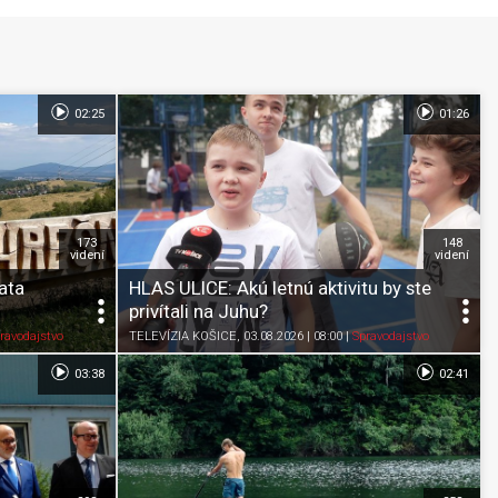
02:25
01:26
173
148
videní
videní
ata
HLAS ULICE: Akú letnú aktivitu by ste
privítali na Juhu?
Pozrieť neskôr
Zdieľať
K obľúbeným
Pozrieť neskôr
ravodajstvo
TELEVÍZIA KOŠICE
, 03.08.2026 | 08:00
|
Spravodajstvo
03:38
02:41