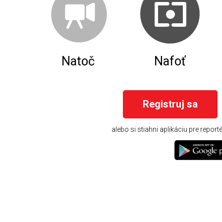
Natoč
Nafoť
Registruj sa
alebo si stiahni aplikáciu pre report