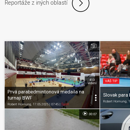
Reportáže z iných oblastí
413
VÁŠ TIP
videní
Prvá parabedmintonová medaila na
Slovak para
turnaji BWF
Robert Hornung
, 
Robert Hornung
, 17.05.2025 | 07:45
|
Šport
00:07