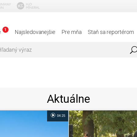
1
é
Najsledovanejšie
Pre mňa
Staň sa reportérom
Aktuálne
04:25