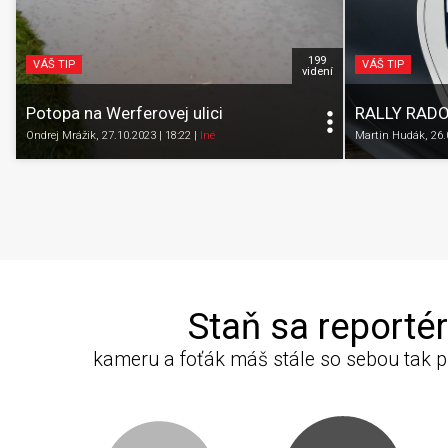
199
VÁŠ TIP
VÁŠ TIP
videní
Potopa na Werferovej ulici
RALLY RADOS
Ondrej Mrážik
, 27.10.2023 | 18:22
|
Iné
Martin Hudák
, 26
Staň sa reporté
kameru a foťák máš stále so sebou tak p