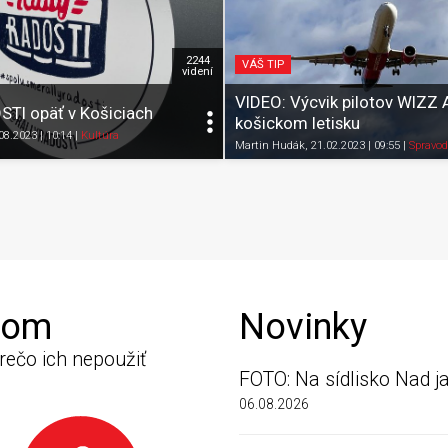
2244
VÁŠ TIP
videní
VIDEO: Výcvik pilotov WIZZ 
TI opäť v Košiciach
košickom letisku
.08.2023 | 10:14
|
Kultúra
Zdieľať
K obľúbeným
Pozrieť neskôr
Zdieľať
K obľúbeným
Martin Hudák
, 21.02.2023 | 09:55
|
Spravod
rom
Novinky
rečo ich nepoužiť
FOTO: Na sídlisko Nad ja
06.08.2026