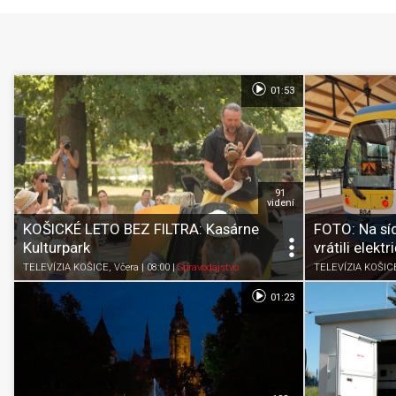
01:53
91
videní
KOŠICKÉ LETO BEZ FILTRA: Kasárne
FOTO: Na sí
Kulturpark
vrátili elektr
TELEVÍZIA KOŠICE
, Včera | 08:00
|
Spravodajstvo
TELEVÍZIA KOŠIC
01:23