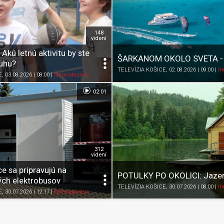
148
videní
Akú letnú aktivitu by ste
ŠARKANOM OKOLO SVETA - 
Juhu?
TELEVÍZIA KOŠICE
, 02.08.2026 | 09:00
|
In
Zdieľať
K obľúbeným
Pozrieť neskôr
Zdieľať
K obľúbeným
E
, 03.08.2026 | 08:00
|
Spravodajstvo
02:01
312
videní
e sa pripravujú na
POTULKY PO OKOLICI: Jaze
ých elektrobusov
TELEVÍZIA KOŠICE
, 30.07.2026 | 08:00
|
In
Zdieľať
K obľúbeným
Pozrieť neskôr
Zdieľať
K obľúbeným
E
, 30.07.2026 | 12:17
|
Spravodajstvo