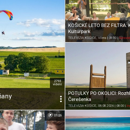
KOŠICKÉ LETO BEZ FILTRA: 
Kulturpark
TELEVÍZIA KOŠICE
, Včera | 08:00
|
Spravod
2793
videní
POTULKY PO OKOLICI: Rozh
ňany
Tagy k reportáži
Čerešenka
na cestách
TELEVÍZIA KOŠICE
, 06.08.2026 | 08:00
|
In
01:26