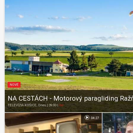
NOVÉ
NA CESTÁCH - Motorový paragliding Raž
TELEVÍZIA KOŠICE
, Dnes | 09:00
|
Iné
04:27