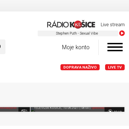
Live stream
Stephen Puth - Sexual Vibe
Moje konto
DOPRAVA NAŽIVO
LIVE TV
1569
5272
videní
videní
ka všetky
VIDEO: Zábavný areál na Alejovej sa
rozrástol o vodný svet
Pozrieť neskôr
Zdieľať
K obľúbeným
Pozrieť neskôr
ravodajstvo
TELEVÍZIA KOŠICE
, 10.06.2021 | 08:00
|
Spravodajstvo
Pozrieť neskôr
02:18