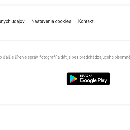
bných údajov
Nastavenia cookies
Kontakt
o ďalšie šírenie správ, fotografií a dát je bez predchádzajúceho píso