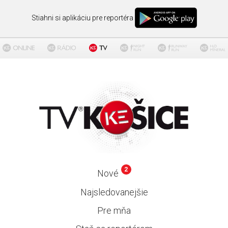
Stiahni si aplikáciu pre reportéra
2
Nové
Najsledovanejšie
Pre mňa