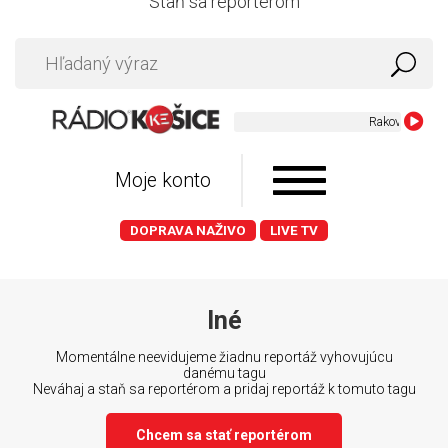
Staň sa reportérom
Rakovicky - Don
Moje konto
DOPRAVA NAŽIVO
LIVE TV
Iné
Momentálne neevidujeme žiadnu reportáž vyhovujúcu
danému tagu
Neváhaj a staň sa reportérom a pridaj reportáž k tomuto tagu
Chcem sa stať reportérom