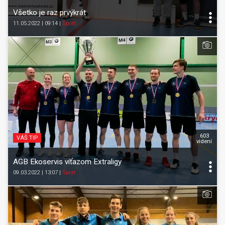
Všetko je raz prvýkrát
11.05.2022 | 09:14
|
Šport
603
VÁŠ TIP
videní
AGB Ekoservis víťazom Extraligy
09.03.2022 | 13:07
|
Šport