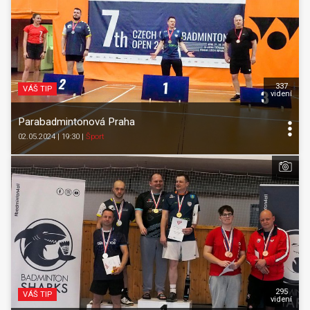
337
VÁŠ TIP
videní
Parabadmintonová Praha
02.05.2024 | 19:30
|
Šport
295
VÁŠ TIP
videní