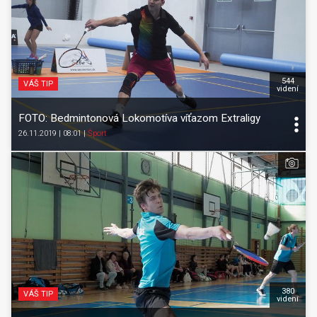
544
VÁŠ TIP
videní
FOTO: Bedmintonová Lokomotíva víťazom Extraligy
26.11.2019 | 08:01
|
Šport
380
VÁŠ TIP
videní