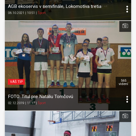
AGB ekoservis v semifinále, Lokomotíva tretia
06.10.2021 | 10:51
|
Šport
565
VÁŠ TIP
videní
FOTO: Titul pre Natáliu Tomčovú
02.12.2019 | 11:17
|
Šport