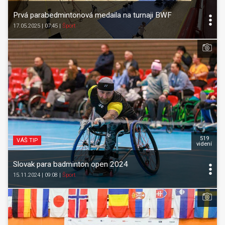
Prvá parabedmintonová medaila na turnaji BWF
17.05.2025 | 07:45
|
Šport
519
VÁŠ TIP
videní
Slovak para badminton open 2024
15.11.2024 | 09:08
|
Šport