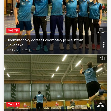
574
VÁŠ TIP
videní
Bedmintonový dorast Lokomotívy je Majstrom
Slovenska
10.11.2021 | 13:21
|
Šport
268
VÁŠ TIP
videní