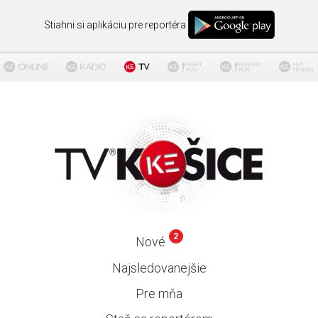
Stiahni si aplikáciu pre reportéra
2
Nové
Najsledovanejšie
Pre mňa