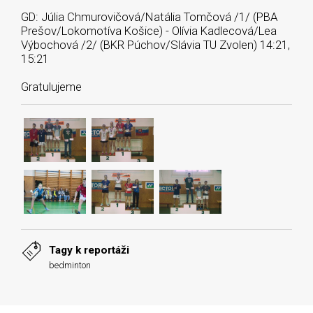
GD: Júlia Chmurovičová/Natália Tomčová /1/ (PBA
Prešov/Lokomotíva Košice) - Olívia Kadlecová/Lea
Výbochová /2/ (BKR Púchov/Slávia TU Zvolen) 14:21,
15:21
Gratulujeme
Tagy k reportáži
bedminton