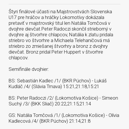
Štyri finálové účasti na Majstrovstvách Slovenska
U17 pre hráčov a hráčky Lokomotívy dokázala
pretaviť v majstrovský titul len Natália Tomčová v
dvojhre dievčat.Peter Radoczi skončil strieborný v
dvojhre aj štvorhre chlapcov, Natália k zlatu pridala
striebro vo štvorhre a Michaela Telehaničová má
striebro zo zmiešanej štvorhry a bronz z dvojhry
dievčat. Bronz pridal Peter Huppert v štvorhre
chlapcov.
Semifinále dvojhier:
BS: Sebastián Kadlec /1/ (BKR Púchov) - Lukáš
Kudláč /4/ (Slávia Trnava) 15:21,21:18,15:21
BS: Peter Radoczi /2/ (Lokomotíva Košice) - Simeon
Suchý /3/ (BKK Sliač) 20:22,21:15,21:14
GS: Natália Tomčová /1/ (Lokomotíva Košice) - Olívia
Kadlecová /4/ (BKR Púchov) 21:14,21:8