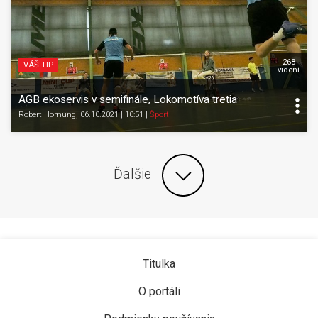
268
VÁŠ TIP
videní
AGB ekoservis v semifinále, Lokomotíva tretia
Robert Hornung
, 06.10.2021 | 10:51
|
Šport
Ďalšie
Titulka
O portáli