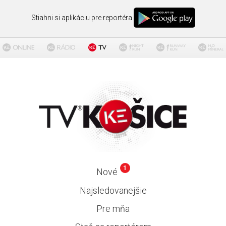
Stiahni si aplikáciu pre reportéra
1
Nové
Najsledovanejšie
Pre mňa