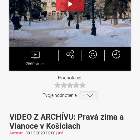
Play
Video
2660
videní
Hodnotenie:
Tvoje hodnotenie:
VIDEO Z ARCHÍVU: Pravá zima a
Vianoce v Košiciach
Anonym
, 30.12.2023 10:00 |
Iné