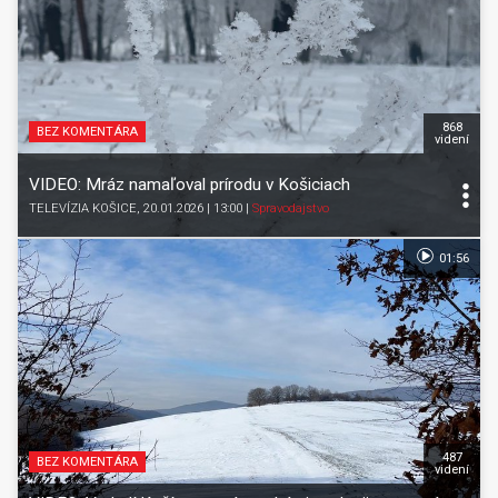
868
BEZ KOMENTÁRA
videní
VIDEO: Mráz namaľoval prírodu v Košiciach
TELEVÍZIA KOŠICE
, 20.01.2026 | 13:00
|
Spravodajstvo
01:56
487
BEZ KOMENTÁRA
videní