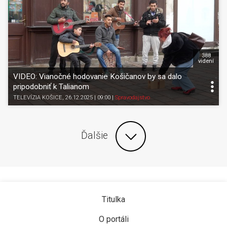
388
videní
VIDEO: Vianočné hodovanie Košičanov by sa dalo
pripodobniť k Talianom
TELEVÍZIA KOŠICE
, 26.12.2025 | 09:00
|
Spravodajstvo
Ďalšie
Titulka
O portáli