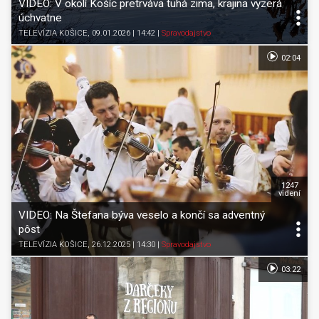
VIDEO: V okolí Košíc pretrváva tuhá zima, krajina vyzerá
úchvatne
TELEVÍZIA KOŠICE
, 09.01.2026 | 14:42
|
Spravodajstvo
02:04
1247
videní
VIDEO: Na Štefana býva veselo a končí sa adventný
pôst
TELEVÍZIA KOŠICE
, 26.12.2025 | 14:30
|
Spravodajstvo
03:22