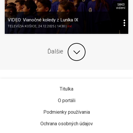
5843
videní
VIDEO: Vianočné koledy z Luníka IX
TELEVÍZIA KOŠICE
, 24.12.2025 | 14:30
|
Iné
Ďalšie
Titulka
O portáli
Podmienky používania
Ochrana osobných údajov