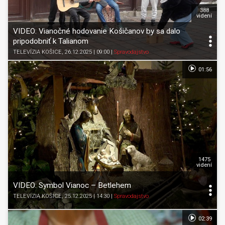
388
videní
VIDEO: Vianočné hodovanie Košičanov by sa dalo
pripodobniť k Talianom
TELEVÍZIA KOŠICE
, 26.12.2025 | 09:00
|
Spravodajstvo
01:56
1475
videní
VIDEO: Symbol Vianoc – Betlehem
TELEVÍZIA KOŠICE
, 25.12.2025 | 14:30
|
Spravodajstvo
02:39