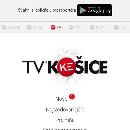
Stiahni si aplikáciu pre reportéra
1
Nové
Najsledovanejšie
Pre mňa