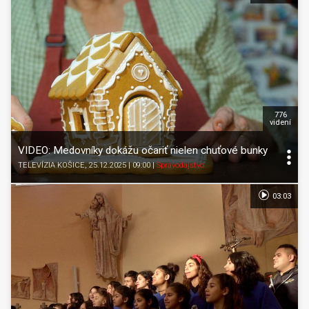
776
videní
VIDEO: Medovníky dokážu očariť nielen chuťové bunky
TELEVÍZIA KOŠICE
, 25.12.2025 | 09:00
|
Spravodajstvo
03:03