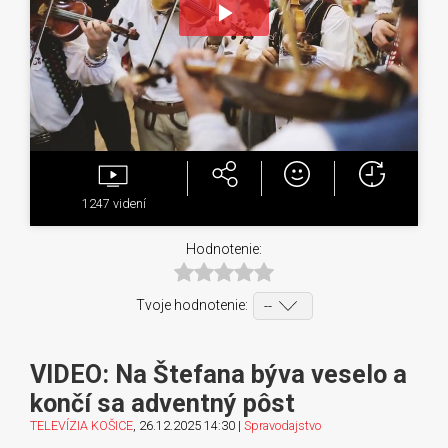
Play
Video
1247
videní
Hodnotenie:
Tvoje hodnotenie:
VIDEO: Na Štefana býva veselo a
končí sa adventný pôst
TELEVÍZIA KOŠICE
, 26.12.2025 14:30 |
Spravodajstvo