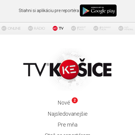
Stiahni si aplikáciu pre reportéra
2
Nové
Najsledovanejšie
Pre mňa