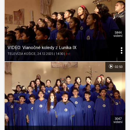
5844
videní
VIDEO: Vianočné koledy z Luníka IX
TELEVÍZIA KOŠICE
, 24.12.2025 | 14:30
|
Iné
02:50
3047
videní