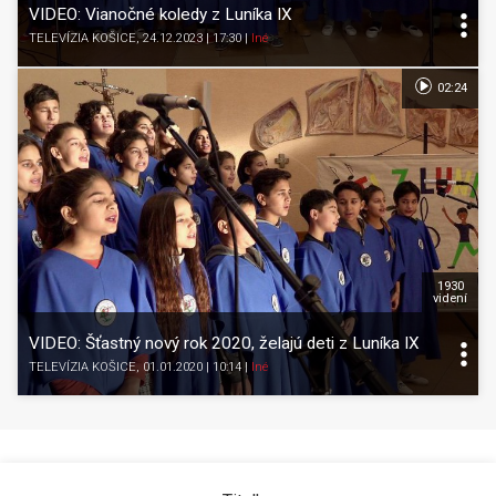
VIDEO: Vianočné koledy z Luníka IX
TELEVÍZIA KOŠICE
, 24.12.2023 | 17:30
|
Iné
02:24
1930
videní
VIDEO: Šťastný nový rok 2020, želajú deti z Luníka IX
TELEVÍZIA KOŠICE
, 01.01.2020 | 10:14
|
Iné