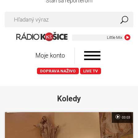
Staň sa reportérom
Little Mix - Break Up
Moje konto
DOPRAVA NAŽIVO
LIVE TV
Koledy
03:03