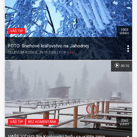
1003
VÁŠ TIP
videní
FOTO: Snehové kráľovstvo na Jahodnej
TELEVÍZIA KOŠICE
, 29.11.2020 | 17:41
|
Iné
00:16
3365
VÁŠ TIP
BEZ KOMENTÁRA
videní
VAŠE VIDEO: Na Kojšovskú hoľu sa vrátila zima