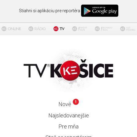
Stiahni si aplikáciu pre reportéra
1
Nové
Najsledovanejšie
Pre mňa