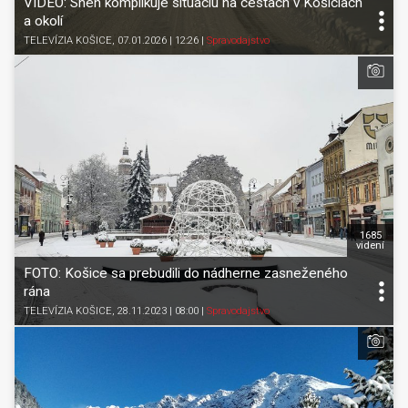
VIDEO: Sneh komplikuje situáciu na cestách v Košiciach
a okolí
TELEVÍZIA KOŠICE
, 07.01.2026 | 12:26
|
Spravodajstvo
1685
videní
FOTO: Košice sa prebudili do nádherne zasneženého
rána
TELEVÍZIA KOŠICE
, 28.11.2023 | 08:00
|
Spravodajstvo