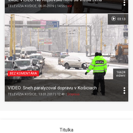
TELEVÍZIA KOŠICE
, 06.05.2019 | 14:55
|
Iné
03:13
16624
BEZ KOMENTÁRA
videní
VIDEO: Sneh paralyzoval dopravu v Košiciach
TELEVÍZIA KOŠICE
, 13.01.2017 | 12:48
|
Doprava
Titulka