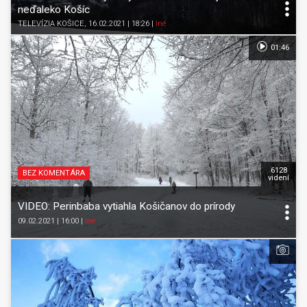
neďaleko Košíc
TELEVÍZIA KOŠICE
, 16.02.2021 | 18:26
|
Iné
01:46
6128
BEZ KOMENTÁRA
videní
VIDEO: Perinbaba vytiahla Košičanov do prírody
09.02.2021 | 16:00
|
Iné