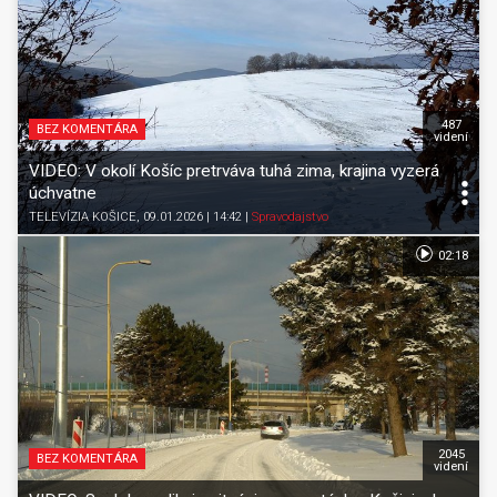
487
BEZ KOMENTÁRA
videní
VIDEO: V okolí Košíc pretrváva tuhá zima, krajina vyzerá
úchvatne
TELEVÍZIA KOŠICE
, 09.01.2026 | 14:42
|
Spravodajstvo
02:18
2045
BEZ KOMENTÁRA
videní