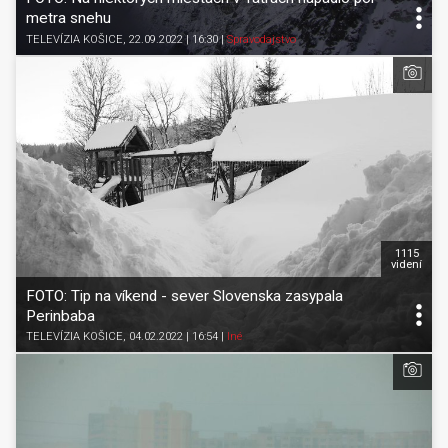
metra snehu
TELEVÍZIA KOŠICE
, 22.09.2022 | 16:30
|
Spravodajstvo
1115
videní
FOTO: Tip na víkend - sever Slovenska zasypala
Perinbaba
TELEVÍZIA KOŠICE
, 04.02.2022 | 16:54
|
Iné