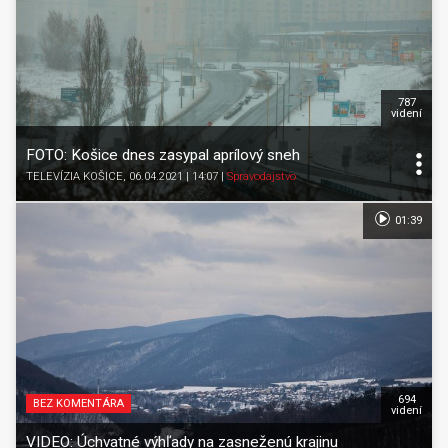
787
videní
FOTO: Košice dnes zasypal aprílový sneh
TELEVÍZIA KOŠICE
, 06.04.2021 | 14:07
|
Spravodajstvo
01:39
694
BEZ KOMENTÁRA
videní
VIDEO: Úchvatné výhľady na zasneženú krajinu