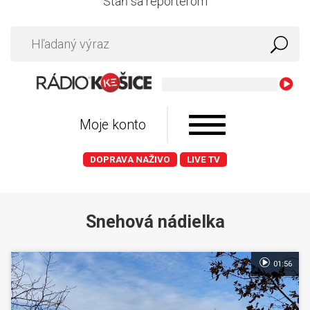
Staň sa reportérom
Pr
Moje konto
DOPRAVA NAŽIVO
LIVE TV
Snehová nádielka
01:56