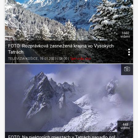
1602
videní
FOTO: Rozprávková zasnežená krajina vo Vysokých
Tatrách
TELEVÍZIA KOŠICE
, 19.01.2023 | 08:00
|
Spravodajstvo
448
videní
FOTO: Na niektorých miestach v Tatrách napadlo pol