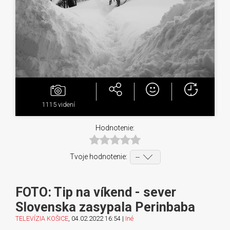
1115
videní
Hodnotenie:
Tvoje hodnotenie:
FOTO: Tip na víkend - sever
Slovenska zasypala Perinbaba
TELEVÍZIA KOŠICE
, 04.02.2022 16:54 |
Iné