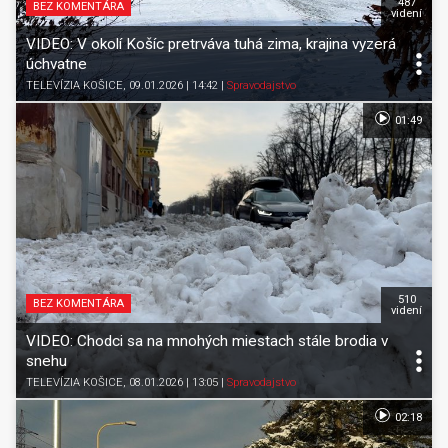
487
BEZ KOMENTÁRA
videní
VIDEO: V okolí Košíc pretrváva tuhá zima, krajina vyzerá
úchvatne
TELEVÍZIA KOŠICE
, 09.01.2026 | 14:42
|
Spravodajstvo
01:49
510
BEZ KOMENTÁRA
videní
VIDEO: Chodci sa na mnohých miestach stále brodia v
snehu
TELEVÍZIA KOŠICE
, 08.01.2026 | 13:05
|
Spravodajstvo
02:18