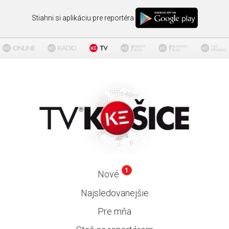
Stiahni si aplikáciu pre reportéra
1
Nové
Najsledovanejšie
Pre mňa