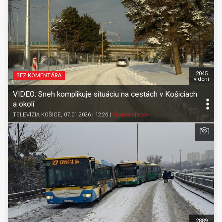
2045
BEZ KOMENTÁRA
videní
VIDEO: Sneh komplikuje situáciu na cestách v Košiciach
a okolí
TELEVÍZIA KOŠICE
, 07.01.2026 | 12:26
|
Spravodajstvo
2889