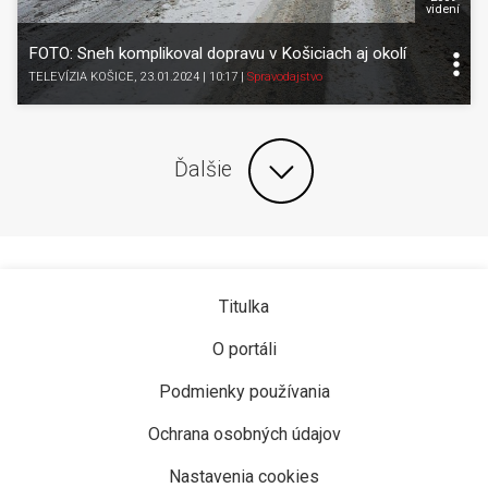
videní
FOTO: Sneh komplikoval dopravu v Košiciach aj okolí
TELEVÍZIA KOŠICE
, 23.01.2024 | 10:17
|
Spravodajstvo
Ďalšie
Titulka
O portáli
Podmienky používania
Ochrana osobných údajov
Nastavenia cookies