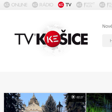
Nov
02:27