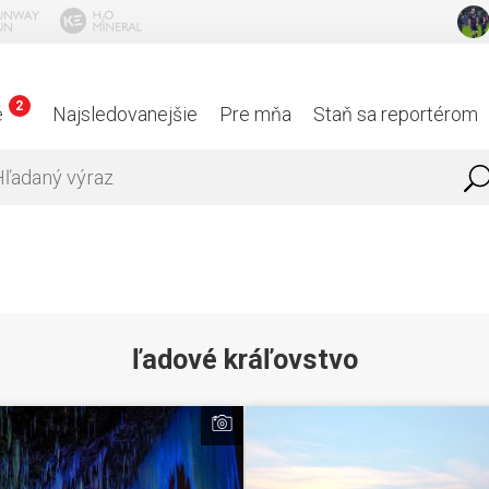
2
é
Najsledovanejšie
Pre mňa
Staň sa reportérom
ľadové kráľovstvo