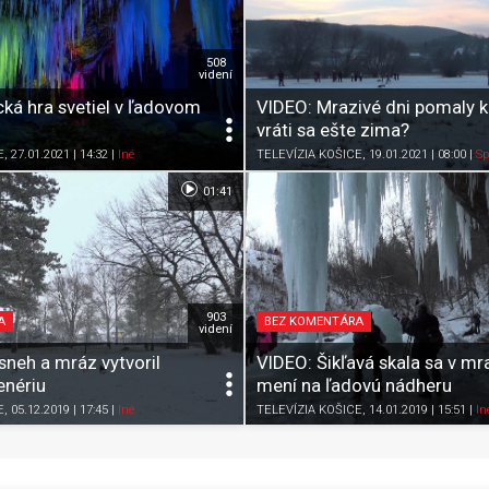
508
videní
ká hra svetiel v ľadovom
VIDEO: Mrazivé dni pomaly k
vráti sa ešte zima?
Zdieľať
K obľúbeným
Pozrieť neskôr
Zdieľať
K obľúbeným
E
, 27.01.2021 | 14:32
|
Iné
TELEVÍZIA KOŠICE
, 19.01.2021 | 08:00
|
Sp
01:41
903
A
BEZ KOMENTÁRA
videní
sneh a mráz vytvoril
VIDEO: Šikľavá skala sa v m
enériu
mení na ľadovú nádheru
Zdieľať
K obľúbeným
Pozrieť neskôr
Zdieľať
K obľúbeným
E
, 05.12.2019 | 17:45
|
Iné
TELEVÍZIA KOŠICE
, 14.01.2019 | 15:51
|
In