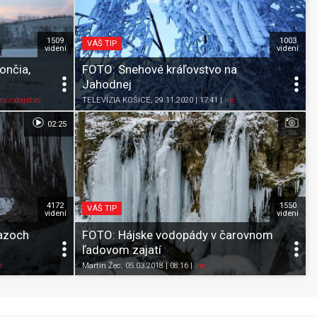
1509
1003
VÁŠ TIP
videní
videní
ončia,
FOTO: Snehové kráľovstvo na
Jahodnej
Pozrieť neskôr
Zdieľať
K obľúbeným
Pozrieť neskôr
ravodajstvo
TELEVÍZIA KOŠICE
, 29.11.2020 | 17:41
|
Iné
02:25
4172
1550
VÁŠ TIP
videní
videní
razoch
FOTO: Hájske vodopády v čarovnom
ľadovom zajatí
Pozrieť neskôr
Zdieľať
K obľúbeným
Pozrieť neskôr
é
Martin Žec
, 05.03.2018 | 08:16
|
Iné