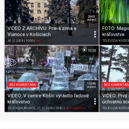
2660
videní
VIDEO Z ARCHÍVU: Pravá zima a
FOTO: Magic
Vianoce v Košiciach
kráľovstve
30.12.2023 | 10:00
|
Iné
TELEVÍZIA KOŠIC
02:02
10248
BEZ KOMENTÁRA
BEZ KOMENTÁR
videní
VIDEO: V centre Košíc vyrástlo ľadové
VIDEO: Prvý 
kráľovstvo
úchvatnú sc
TELEVÍZIA KOŠICE
, 21.12.2019 | 10:42
|
Spravodajstvo
TELEVÍZIA KOŠIC