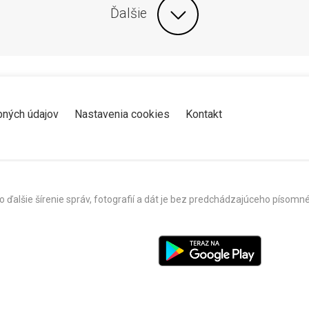
Ďalšie
bných údajov
Nastavenia cookies
Kontakt
o ďalšie šírenie správ, fotografií a dát je bez predchádzajúceho píso