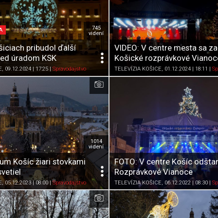
745
A
videní
iciach pribudol ďalší
VIDEO: V centre mesta sa za
red úradom KSK
Košické rozprávkové Vianoc
Zdieľať
K obľúbeným
Pozrieť neskôr
Zdieľať
K obľúbeným
E
, 09.12.2024 | 17:25
|
Spravodajstvo
TELEVÍZIA KOŠICE
, 01.12.2024 | 18:11
|
Sp
1014
videní
um Košíc žiari stovkami
FOTO: V centre Košíc odštar
vetiel
Rozprávkové Vianoce
Zdieľať
K obľúbeným
Pozrieť neskôr
Zdieľať
K obľúbeným
E
, 05.12.2023 | 08:00
|
Spravodajstvo
TELEVÍZIA KOŠICE
, 06.12.2022 | 08:30
|
Sp