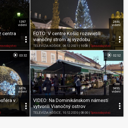
1397
2446
videní
videní
 centra
FOTO: V centre Košíc rozsvietili
vianočný strom aj výzdobu
Pozrieť neskôr
Zdieľať
K obľúbeným
Pozrieť neskôr
ravodajstvo
TELEVÍZIA KOŠICE
, 06.12.2021 | 10:08
|
Spravodajstvo
03:32
02:52
6876
9495
videní
videní
sféra v
VIDEO: Na Dominikánskom námestí
vytvorili Vianočný ostrov
Pozrieť neskôr
Zdieľať
K obľúbeným
Pozrieť neskôr
é
TELEVÍZIA KOŠICE
, 10.12.2020 | 08:00
|
Spravodajstvo