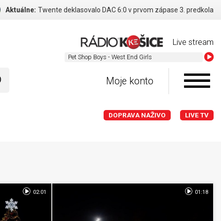
Aktuálne:
Twente deklasovalo DAC 6:0 v prvom zápase 3. predkola
Live stream
Pet Shop Boys 
Moje konto
DOPRAVA NAŽIVO
LIVE TV
02:01
01:18