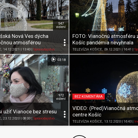
547
videní
išská Nová Ves dýcha
FOTO: Vianočnú atmosféru z
očnou atmosférou
Košíc pandémia nevyhnala
Zdieľať
K obľúbeným
Pozrieť neskôr
Zdieľať
K obľúbeným
E
, 14.12.2021 | 13:40
|
Spravodajstvo
TELEVÍZIA KOŠICE
, 09.12.2021 | 16:41
|
Sp
03:18
972
BEZ KOMENTÁRA
videní
VIDEO: (Pred)Vianočná atmo
i užiť Vianoce bez stresu
centre Košíc
E
, 23.12.2020 | 08:00
|
Spravodajstvo
Zdieľať
K obľúbeným
Pozrieť neskôr
Zdieľať
K obľúbeným
TELEVÍZIA KOŠICE
, 13.12.2020 | 16:43
|
In