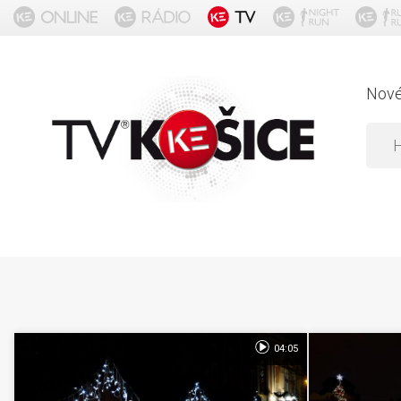
Nov
04:05