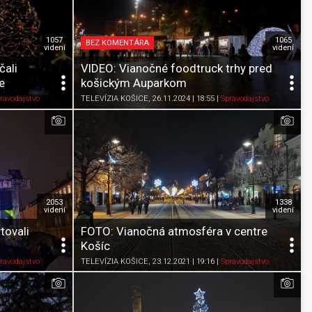
1057
1065
BEZ KOMENTÁRA
videní
videní
čali
VIDEO: Vianočné foodtruck trhy pred
e
košickým Auparkom
Pozrieť neskôr
Zdieľať
K obľúbeným
Pozrieť neskôr
ravodajstvo
TELEVÍZIA KOŠICE
, 26.11.2024 | 18:55
|
Spravodajstvo
2053
1338
videní
videní
tovali
FOTO: Vianočná atmosféra v centre
Košíc
Pozrieť neskôr
Zdieľať
K obľúbeným
Pozrieť neskôr
ravodajstvo
TELEVÍZIA KOŠICE
, 23.12.2021 | 19:16
|
Spravodajstvo