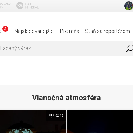
2
é
Najsledovanejšie
Pre mňa
Staň sa reportérom
Vianočná atmosféra
02:18