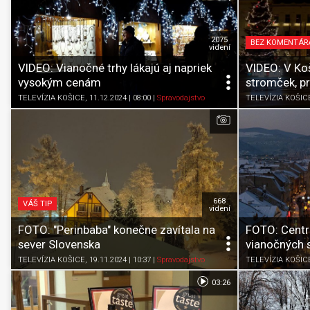
2075
BEZ KOMENTÁR
videní
VIDEO: Vianočné trhy lákajú aj napriek
VIDEO: V Koš
vysokým cenám
stromček, p
TELEVÍZIA KOŠICE
, 11.12.2024 | 08:00
|
Spravodajstvo
TELEVÍZIA KOŠIC
668
VÁŠ TIP
videní
FOTO: "Perinbaba" konečne zavítala na
FOTO: Centr
sever Slovenska
vianočných s
TELEVÍZIA KOŠICE
, 19.11.2024 | 10:37
|
Spravodajstvo
TELEVÍZIA KOŠIC
03:26