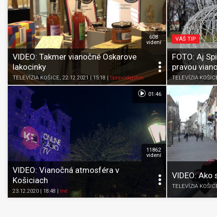
608
VÁŠ TIP
videní
VIDEO: Takmer vianočné Oskarove
FOTO: Aj Sp
lakocinky
pravou vian
TELEVÍZIA KOŠICE
, 22.12.2021 | 15:18
|
Spravodajstvo
TELEVÍZIA KOŠIC
01:46
11862
videní
VIDEO: Vianočná atmosféra v
VIDEO: Ako s
Košiciach
TELEVÍZIA KOŠIC
23.12.2020 | 18:48
|
Iné