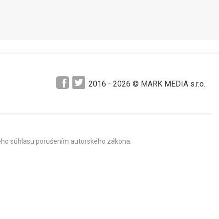
2016 -
2026
© MARK MEDIA s.r.o.
mného súhlasu porušením autorského zákona.