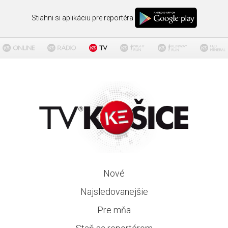
Stiahni si aplikáciu pre reportéra
Nové
Najsledovanejšie
Pre mňa