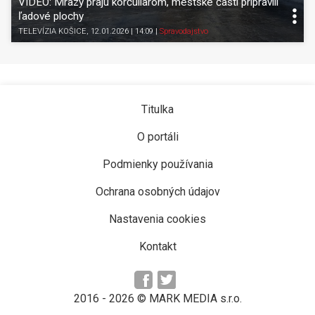
VIDEO: Mrazy prajú korčuliarom, mestské časti pripravili
ľadové plochy
TELEVÍZIA KOŠICE
, 12.01.2026 | 14:09
|
Spravodajstvo
Titulka
O portáli
Podmienky používania
Ochrana osobných údajov
Nastavenia cookies
Kontakt
2016 -
2026
© MARK MEDIA s.r.o.