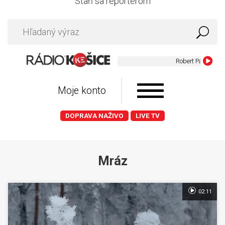
Staň sa reportérom
Robert Palmer - Mer
Moje konto
DOPRAVA NAŽIVO
LIVE TV
Mráz
02:11