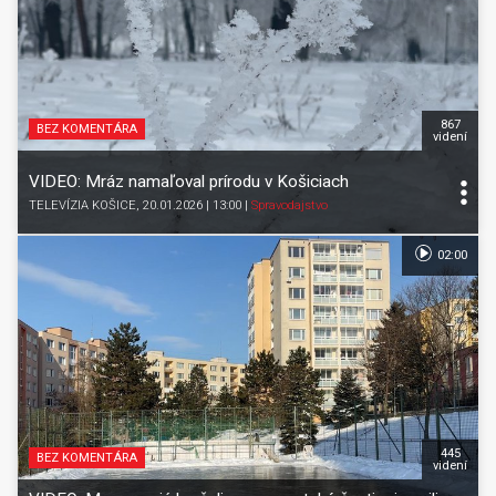
867
BEZ KOMENTÁRA
videní
VIDEO: Mráz namaľoval prírodu v Košiciach
TELEVÍZIA KOŠICE
, 20.01.2026 | 13:00
|
Spravodajstvo
02:00
445
BEZ KOMENTÁRA
videní