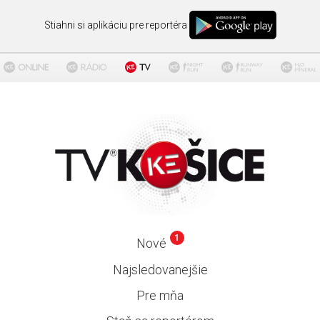
Stiahni si aplikáciu pre reportéra
1
Nové
Najsledovanejšie
Pre mňa