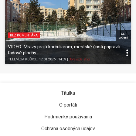
445
BEZ KOMENTÁRA
videní
VIDEO: Mrazy prajú korčuliarom, mestské časti pripravili
ľadové plochy
TELEVÍZIA KOŠICE
, 12.01.2026 | 14:09
|
Spravodajstvo
Titulka
O portáli
Podmienky používania
Ochrana osobných údajov