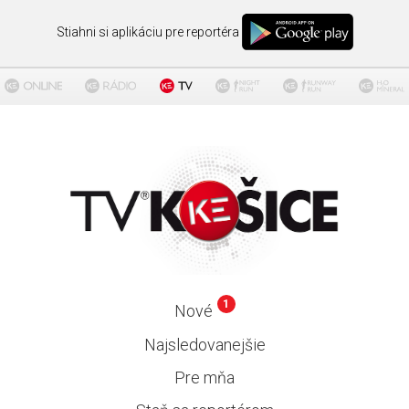
Stiahni si aplikáciu pre reportéra
1
Nové
Najsledovanejšie
Pre mňa