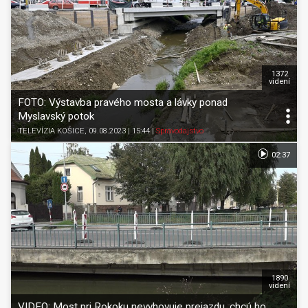
1372
videní
FOTO: Výstavba pravého mosta a lávky ponad
Myslavský potok
TELEVÍZIA KOŠICE
, 09.08.2023 | 15:44
|
Spravodajstvo
02:37
1890
videní
VIDEO: Most pri Rokoku nevyhovuje prejazdu, chcú ho