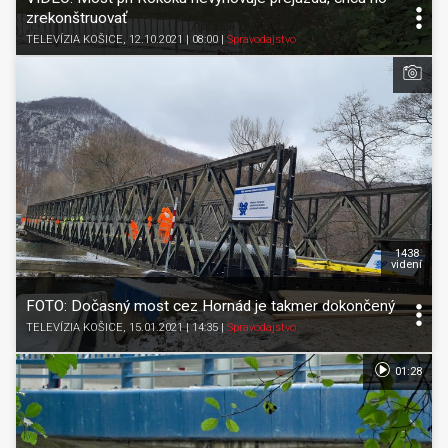
zrekonštruovať
TELEVÍZIA KOŠICE
, 12.10.2021 | 08:00
|
Spravodajstvo
1438
videní
FOTO: Dočasný most cez Hornád je takmer dokončený
TELEVÍZIA KOŠICE
, 15.01.2021 | 14:35
|
Spravodajstvo
01:28