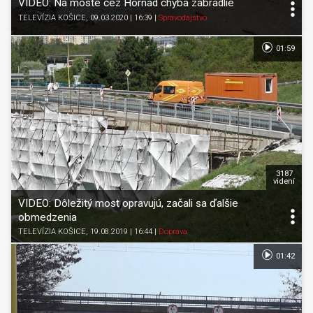
VIDEO: Na moste cez Hornád chýba zábradlie
TELEVÍZIA KOŠICE
, 09.03.2020 | 16:39
|
Spravodajstvo
01:59
3187
videní
VIDEO: Dôležitý most opravujú, začali sa ďalšie
obmedzenia
TELEVÍZIA KOŠICE
, 19.08.2019 | 16:44
|
Doprava
01:42