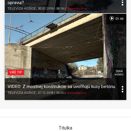
opravia?
TELEVÍZIA KOŠICE
, 30.01.2019 | 08:16
|
Spravodajstvo
01:44
2664
VÁŠ TIP
videní
VIDEO: Z mostnej konštrukcie sa uvoľňujú kusy betónu
TELEVÍZIA KOŠICE
, 07.12.2018 | 06:55
|
Spravodajstvo
Titulka