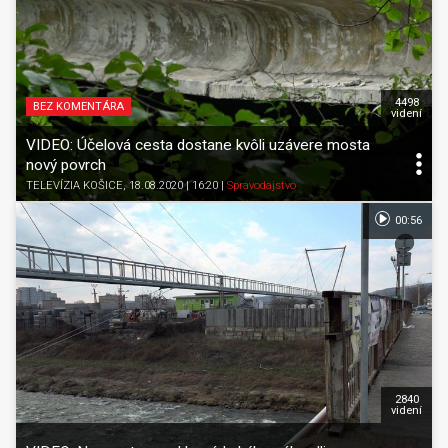
4498
BEZ KOMENTÁRA
videní
VIDEO: Účelová cesta dostane kvôli uzávere mosta
nový povrch
TELEVÍZIA KOŠICE
, 18.08.2020 | 16:20
|
Spravodajstvo
00:56
2840
videní