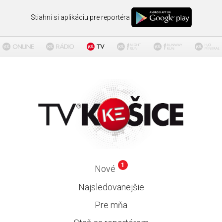
Stiahni si aplikáciu pre reportéra
1
Nové
Najsledovanejšie
Pre mňa