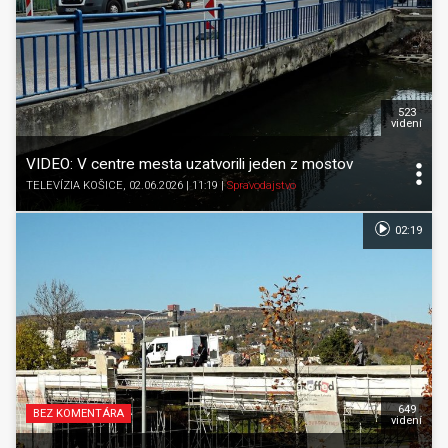
523
videní
VIDEO: V centre mesta uzatvorili jeden z mostov
TELEVÍZIA KOŠICE
, 02.06.2026 | 11:19
|
Spravodajstvo
02:19
649
BEZ KOMENTÁRA
videní