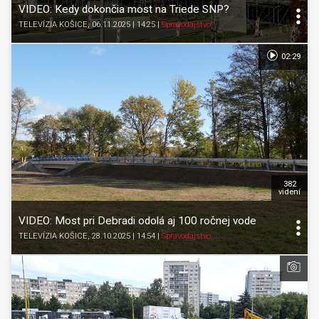
VIDEO: Kedy dokončia most na Triede SNP?
TELEVÍZIA KOŠICE
, 06.11.2025 | 14:25
|
Spravodajstvo
02:29
382
videní
VIDEO: Most pri Debradi odolá aj 100 ročnej vode
TELEVÍZIA KOŠICE
, 28.10.2025 | 14:54
|
Spravodajstvo