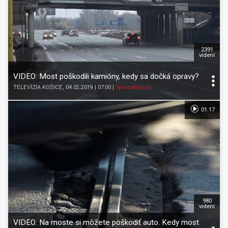
2391
videní
VIDEO: Most poškodili kamióny, kedy sa dočká opravy?
TELEVÍZIA KOŠICE
, 04.02.2019 | 07:00
|
Spravodajstvo
01:17
980
videní
VIDEO: Na moste si môžete poškodiť auto. Kedy most