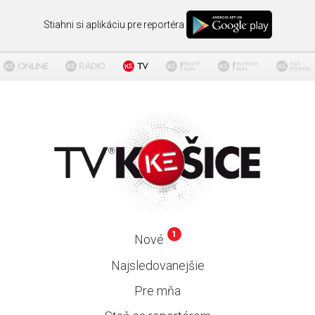
Stiahni si aplikáciu pre reportéra
1
Nové
Najsledovanejšie
Pre mňa