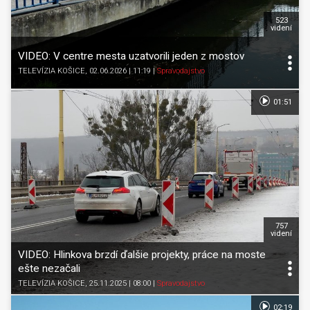
523
videní
VIDEO: V centre mesta uzatvorili jeden z mostov
TELEVÍZIA KOŠICE
, 02.06.2026 | 11:19
|
Spravodajstvo
01:51
757
videní
VIDEO: Hlinkova brzdí ďalšie projekty, práce na moste
ešte nezačali
TELEVÍZIA KOŠICE
, 25.11.2025 | 08:00
|
Spravodajstvo
02:19