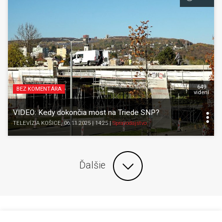
649
BEZ KOMENTÁRA
videní
VIDEO: Kedy dokončia most na Triede SNP?
TELEVÍZIA KOŠICE
, 06.11.2025 | 14:25
|
Spravodajstvo
Ďalšie