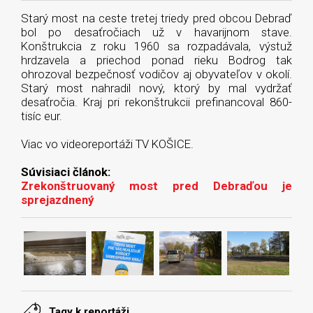
Starý most na ceste tretej triedy pred obcou Debraď
bol po desaťročiach už v havarijnom stave.
Konštrukcia z roku 1960 sa rozpadávala, výstuž
hrdzavela a priechod ponad rieku Bodrog tak
ohrozoval bezpečnosť vodičov aj obyvateľov v okolí.
Starý most nahradil nový, ktorý by mal vydržať
desaťročia. Kraj pri rekonštrukcii prefinancoval 860-
tisíc eur.
Viac vo videoreportáži TV KOŠICE.
Súvisiaci článok:
Zrekonštruovaný most pred Debraďou je
sprejazdnený
Tagy k reportáži