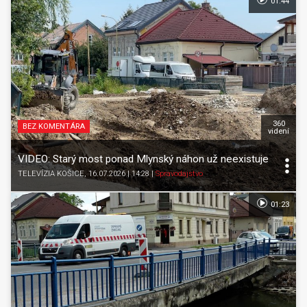
01:44
360
BEZ KOMENTÁRA
videní
VIDEO: Starý most ponad Mlynský náhon už neexistuje
TELEVÍZIA KOŠICE
, 16.07.2026 | 14:28
|
Spravodajstvo
01:23