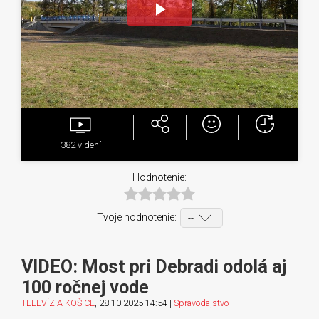
Play
Video
382
videní
Hodnotenie:
Tvoje hodnotenie:
VIDEO: Most pri Debradi odolá aj
100 ročnej vode
TELEVÍZIA KOŠICE
, 28.10.2025 14:54 |
Spravodajstvo