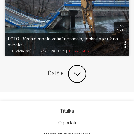
777
videní
FOTO: Búranie mosta zatiaľ nezačalo, technika je už na
mieste
TELEVÍZIA KOŠICE
, 07.12.2020 | 17:12
|
Spravodajstvo
Ďalšie
Titulka
O portáli