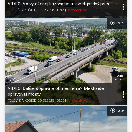
VIDEO: Vo vyťaženej križovatke uzavreli jazdný pruh
TELEVÍZIA KOŠICE
, 17.02.2026 | 13:46
|
Spravodajstvo
02:28
7984
videní
VIDEO: Ďalšie dopravné obmedzenia? Mesto ide
opravovať mosty
TELEVÍZIA KOŠICE
, 20.05.2025 | 08:00
|
Spravodajstvo
03:05