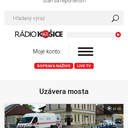
Staň sa reportérom
Depeche Mode - Pol
Moje konto
DOPRAVA NAŽIVO
LIVE TV
Uzávera mosta
01:23