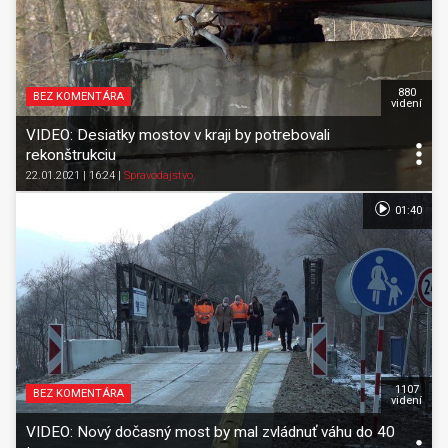
880
BEZ KOMENTÁRA
videní
VIDEO: Desiatky mostov v kraji by potrebovali
rekonštrukciu
22.01.2021 | 16:24
|
Spravodajstvo
01:40
1107
BEZ KOMENTÁRA
videní
VIDEO: Nový dočasný most by mal zvládnuť váhu do 40