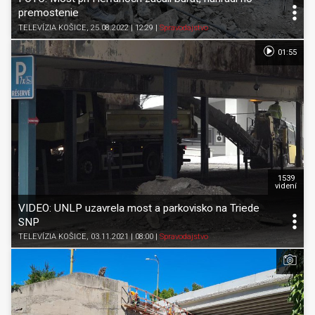
premostenie
TELEVÍZIA KOŠICE
, 25.08.2022 | 12:29
|
Spravodajstvo
01:55
1539
videní
VIDEO: UNLP uzavrela most a parkovisko na Triede
SNP
TELEVÍZIA KOŠICE
, 03.11.2021 | 08:00
|
Spravodajstvo