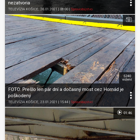
nezatvoria
TELEVÍZIA KOŠICE
, 26.01.2021 | 08:00
|
Spravodajstvo
5240
videní
FOTO: Prešlo len pár dní a dočasný most cez Hornád je
poškodený
TELEVÍZIA KOŠICE
, 23.01.2021 | 15:44
|
Spravodajstvo
01:46