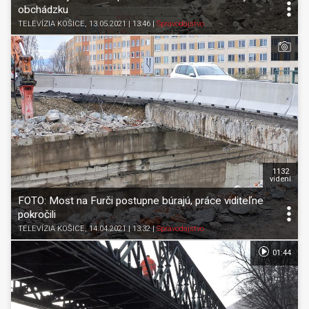
obchádzku
TELEVÍZIA KOŠICE
, 13.05.2021 | 13:46
|
Spravodajstvo
1132
videní
FOTO: Most na Furči postupne búrajú, práce viditeľne
pokročili
TELEVÍZIA KOŠICE
, 14.04.2021 | 13:32
|
Spravodajstvo
01:44