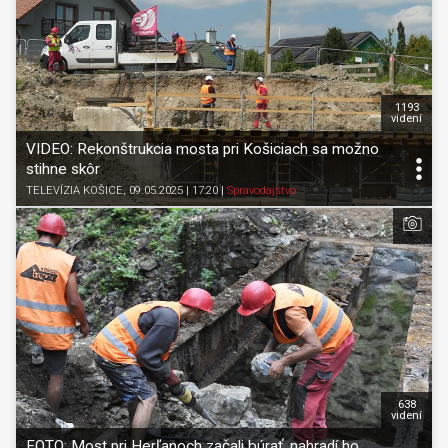
1193
videní
VIDEO: Rekonštrukcia mosta pri Košiciach sa možno
stihne skôr
TELEVÍZIA KOŠICE
, 09.05.2025 | 17:20
|
Spravodajstvo
638
videní
FOTO: Most pri Herľanoch začali búrať, nahradí ho