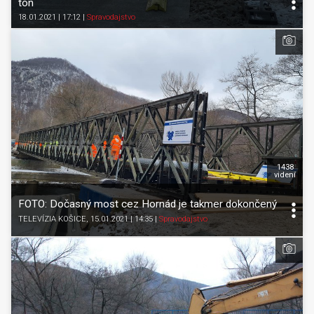
ton
18.01.2021 | 17:12
|
Spravodajstvo
1438
videní
FOTO: Dočasný most cez Hornád je takmer dokončený
TELEVÍZIA KOŠICE
, 15.01.2021 | 14:35
|
Spravodajstvo