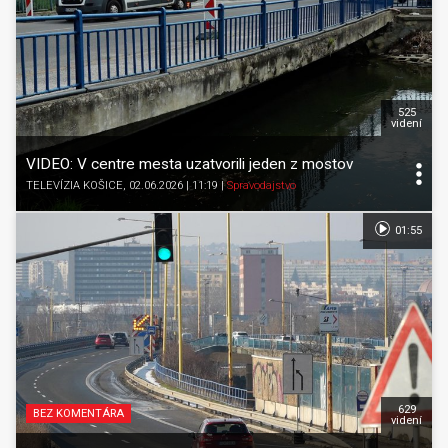
525
videní
VIDEO: V centre mesta uzatvorili jeden z mostov
TELEVÍZIA KOŠICE
, 02.06.2026 | 11:19
|
Spravodajstvo
01:55
629
BEZ KOMENTÁRA
videní