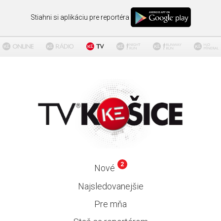
Stiahni si aplikáciu pre reportéra
2
Nové
Najsledovanejšie
Pre mňa