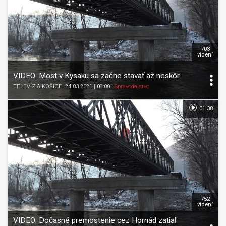
703
videní
VIDEO: Most v Kysaku sa začne stavať až neskôr
TELEVÍZIA KOŠICE
, 24.03.2021 | 08:00
|
Spravodajstvo
01:38
752
videní
VIDEO: Dočasné premostenie cez Hornád zatiaľ