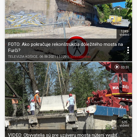
1249
videní
FOTO: Ako pokračuje rekonštrukcia dôležitého mosta na
Furči?
TELEVÍZIA KOŠICE
, 06.09.2021 | 17:29
|
Spravodajstvo
03:51
535
videní
VIDEO: Obyvatelia sú pre uzáveru mosta nútení využiť