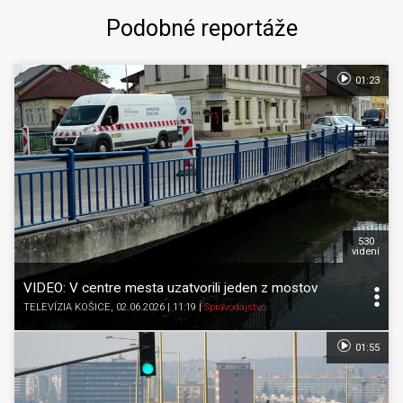
Podobné reportáže
01:23
530
videní
VIDEO: V centre mesta uzatvorili jeden z mostov
TELEVÍZIA KOŠICE
, 02.06.2026 | 11:19
|
Spravodajstvo
01:55