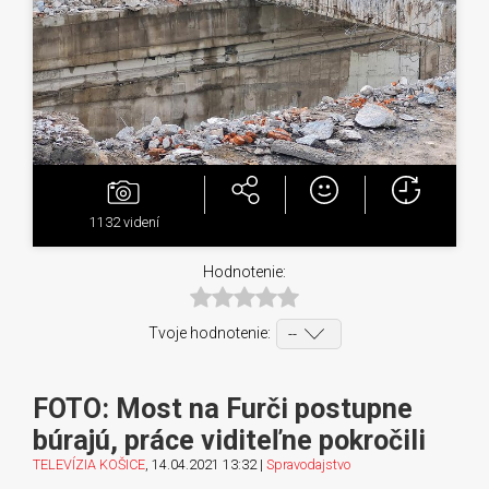
1132
videní
Hodnotenie:
Tvoje hodnotenie:
FOTO: Most na Furči postupne
búrajú, práce viditeľne pokročili
TELEVÍZIA KOŠICE
, 14.04.2021 13:32 |
Spravodajstvo