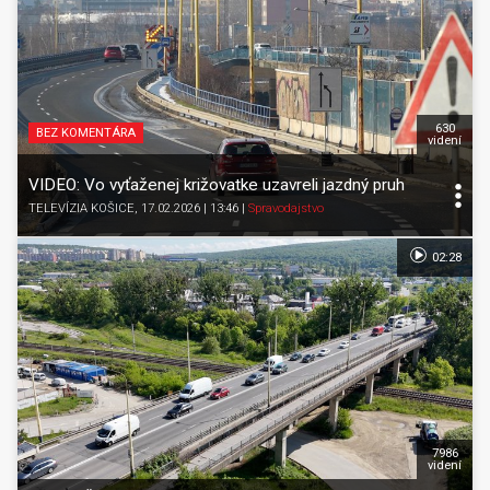
630
BEZ KOMENTÁRA
videní
VIDEO: Vo vyťaženej križovatke uzavreli jazdný pruh
TELEVÍZIA KOŠICE
, 17.02.2026 | 13:46
|
Spravodajstvo
02:28
7986
videní