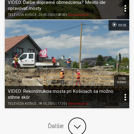
VIDEO: Ďalšie dopravné obmedzenia? Mesto ide
opravovať mosty
TELEVÍZIA KOŠICE
, 20.05.2025 | 08:00
|
Spravodajstvo
03:05
1193
videní
VIDEO: Rekonštrukcia mosta pri Košiciach sa možno
stihne skôr
TELEVÍZIA KOŠICE
, 09.05.2025 | 17:20
|
Spravodajstvo
Ďalšie