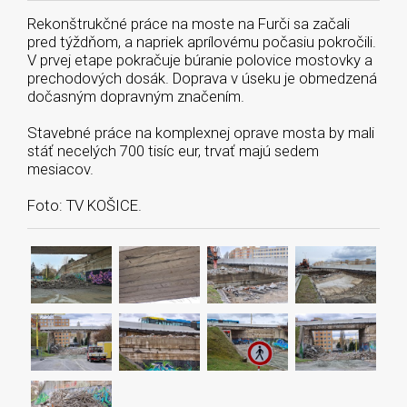
Rekonštrukčné práce na moste na Furči sa začali
pred týždňom, a napriek aprílovému počasiu pokročili.
V prvej etape pokračuje búranie polovice mostovky a
prechodových dosák. Doprava v úseku je obmedzená
dočasným dopravným značením.
Stavebné práce na komplexnej oprave mosta by mali
stáť necelých 700 tisíc eur, trvať majú sedem
mesiacov.
Foto: TV KOŠICE.