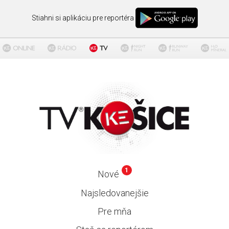
Stiahni si aplikáciu pre reportéra
1
Nové
Najsledovanejšie
Pre mňa