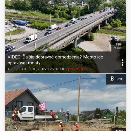
7984
videní
VIDEO: Ďalšie dopravné obmedzenia? Mesto ide
opravovať mosty
TELEVÍZIA KOŠICE
, 20.05.2025 | 08:00
|
Spravodajstvo
03:05