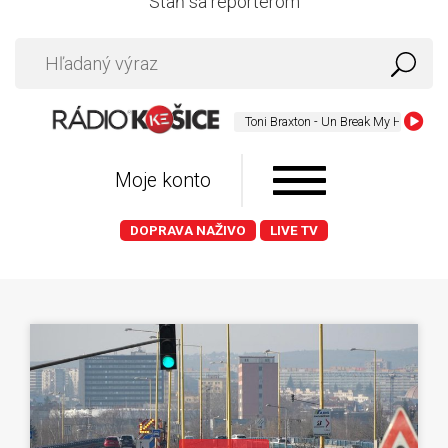
Staň sa reportérom
Toni Braxton - Un Break My Heart
Moje konto
DOPRAVA NAŽIVO
LIVE TV