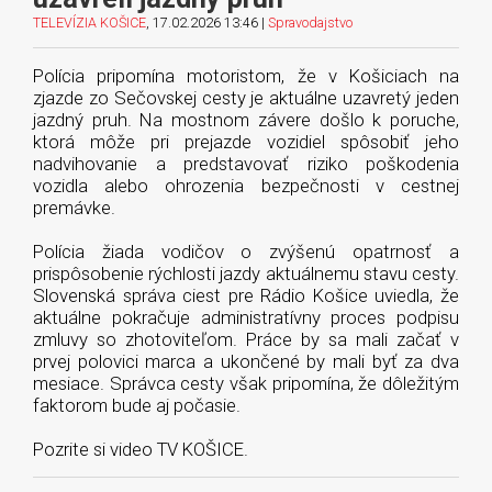
TELEVÍZIA KOŠICE
, 17.02.2026 13:46 |
Spravodajstvo
Polícia pripomína motoristom, že v Košiciach na
zjazde zo Sečovskej cesty je aktuálne uzavretý jeden
jazdný pruh. Na mostnom závere došlo k poruche,
ktorá môže pri prejazde vozidiel spôsobiť jeho
nadvihovanie a predstavovať riziko poškodenia
vozidla alebo ohrozenia bezpečnosti v cestnej
premávke.
Polícia žiada vodičov o zvýšenú opatrnosť a
prispôsobenie rýchlosti jazdy aktuálnemu stavu cesty.
Slovenská správa ciest pre Rádio Košice uviedla, že
aktuálne pokračuje administratívny proces podpisu
zmluvy so zhotoviteľom. Práce by sa mali začať v
prvej polovici marca a ukončené by mali byť za dva
mesiace. Správca cesty však pripomína, že dôležitým
faktorom bude aj počasie.
Pozrite si video TV KOŠICE.