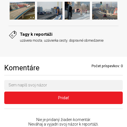
Tagy k reportáži
uzávera mosta
,
uzávierka cesty
,
dopravné obmedzenie
Komentáre
Počet príspevkov:
0
Pridať
Nie je pridaný žiaden komentár.
Neváhaj a vyjadri svoj názor k reportáži.