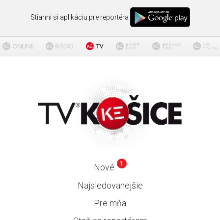
Stiahni si aplikáciu pre reportéra
1
Nové
Najsledovanejšie
Pre mňa