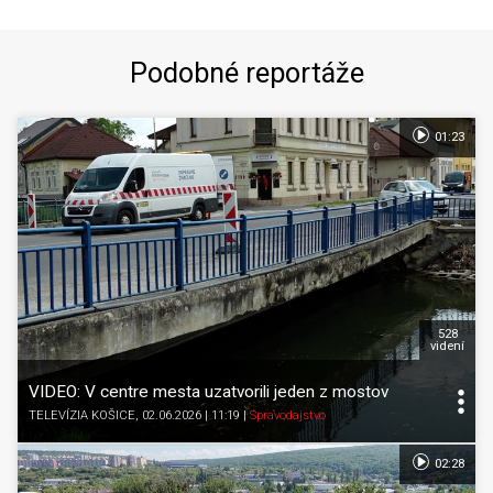
Podobné reportáže
01:23
528
videní
VIDEO: V centre mesta uzatvorili jeden z mostov
TELEVÍZIA KOŠICE
, 02.06.2026 | 11:19
|
Spravodajstvo
02:28