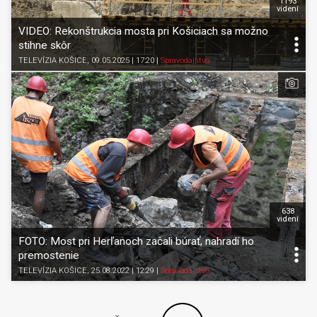
1193
videní
VIDEO: Rekonštrukcia mosta pri Košiciach sa možno
stihne skôr
TELEVÍZIA KOŠICE
, 09.05.2025 | 17:20
|
Spravodajstvo
638
videní
FOTO: Most pri Herľanoch začali búrať, nahradí ho
premostenie
TELEVÍZIA KOŠICE
, 25.08.2022 | 12:29
|
Spravodajstvo