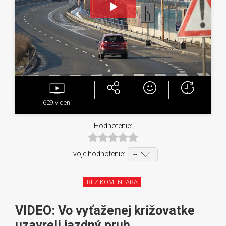
Play
Video
629
videní
Hodnotenie:
Tvoje hodnotenie:
BEZ KOMENTÁRA
VIDEO: Vo vyťaženej križovatke
uzavreli jazdný pruh