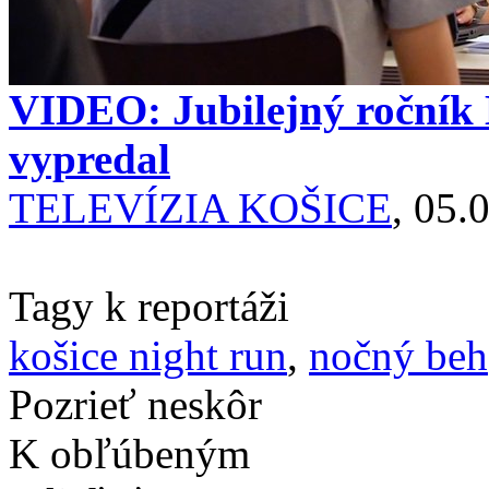
VIDEO: Jubilejný ročník 
vypredal
TELEVÍZIA KOŠICE
, 05.
Tagy k reportáži
košice night run
,
nočný beh
Pozrieť neskôr
K obľúbeným