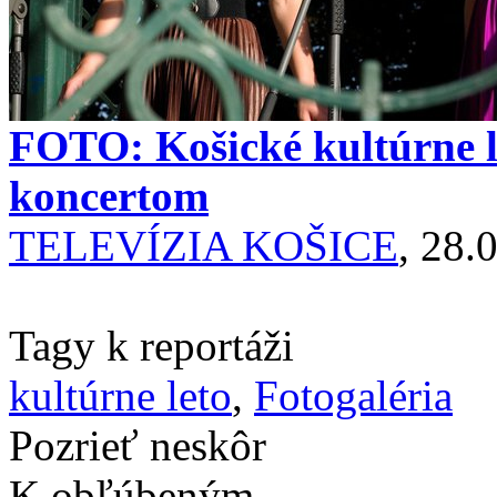
FOTO: Košické kultúrne l
koncertom
TELEVÍZIA KOŠICE
, 28.
Tagy k reportáži
kultúrne leto
,
Fotogaléria
Pozrieť neskôr
K obľúbeným