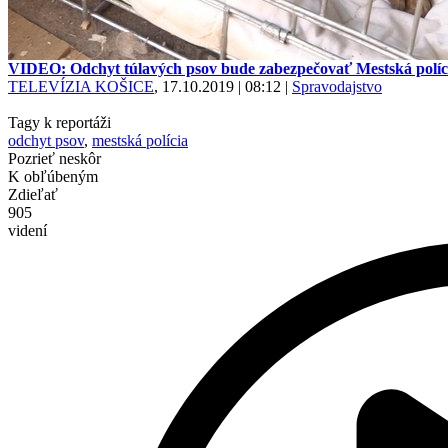
VIDEO: Odchyt túlavých psov bude zabezpečovať Mestská políc
TELEVÍZIA KOŠICE
, 17.10.2019 | 08:12
|
Spravodajstvo
Tagy k reportáži
odchyt psov
,
mestská polícia
Pozrieť neskôr
K obľúbeným
Zdieľať
905
videní