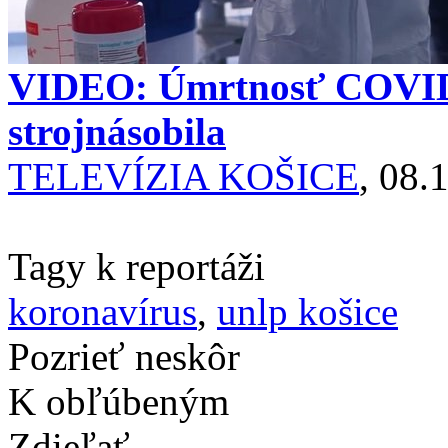
VIDEO: Úmrtnosť COVID 
strojnásobila
TELEVÍZIA KOŠICE
, 08.
Tagy k reportáži
koronavírus
,
unlp košice
Pozrieť neskôr
K obľúbeným
Zdieľať