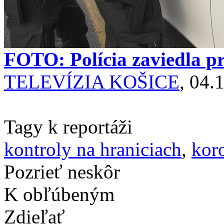
FOTO: Polícia zaviedla pr
TELEVÍZIA KOŠICE
, 04.
Tagy k reportáži
kontroly na hraniciach
,
kor
Pozrieť neskôr
K obľúbeným
Zdieľať