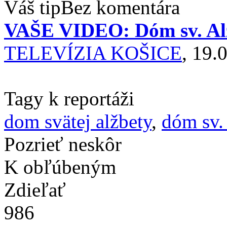
Váš tip
Bez komentára
VAŠE VIDEO: Dóm sv. Alž
TELEVÍZIA KOŠICE
, 19.
Tagy k reportáži
dom svätej alžbety
,
dóm sv.
Pozrieť neskôr
K obľúbeným
Zdieľať
986