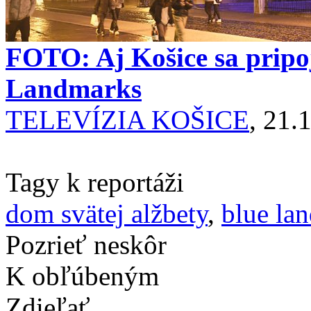
FOTO: Aj Košice sa pripoji
Landmarks
TELEVÍZIA KOŠICE
, 21.
Tagy k reportáži
dom svätej alžbety
,
blue la
Pozrieť neskôr
K obľúbeným
Zdieľať