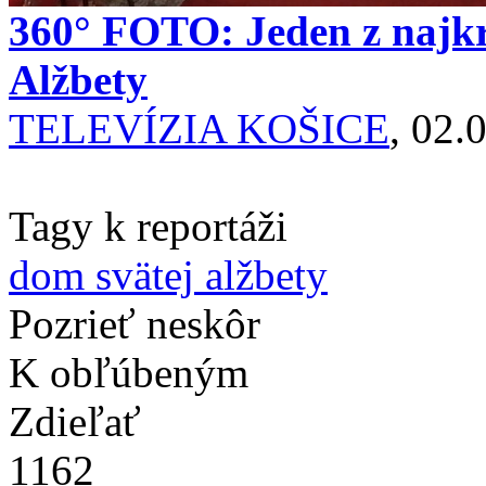
360° FOTO: Jeden z najkr
Alžbety
TELEVÍZIA KOŠICE
, 02.
Tagy k reportáži
dom svätej alžbety
Pozrieť neskôr
K obľúbeným
Zdieľať
1162