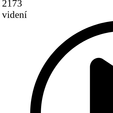
2173
videní