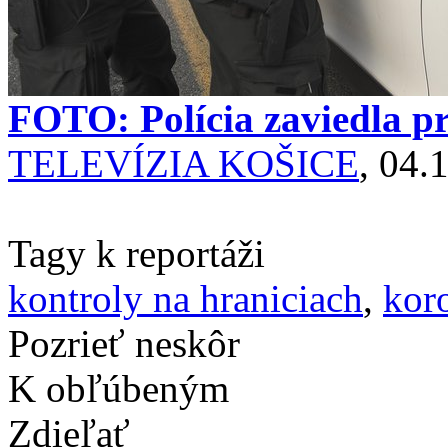
FOTO: Polícia zaviedla pr
TELEVÍZIA KOŠICE
, 04.
Tagy k reportáži
kontroly na hraniciach
,
kor
Pozrieť neskôr
K obľúbeným
Zdieľať