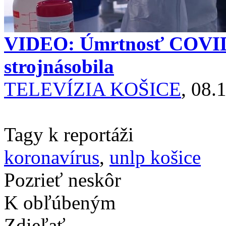
VIDEO: Úmrtnosť COVID 
strojnásobila
TELEVÍZIA KOŠICE
, 08.
Tagy k reportáži
koronavírus
,
unlp košice
Pozrieť neskôr
K obľúbeným
Zdieľať