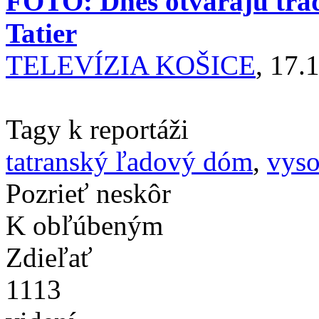
FOTO: Dnes otvárajú tra
Tatier
TELEVÍZIA KOŠICE
, 17.
Tagy k reportáži
tatranský ľadový dóm
,
vyso
Pozrieť neskôr
K obľúbeným
Zdieľať
1113