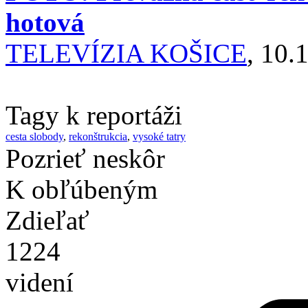
hotová
TELEVÍZIA KOŠICE
, 10.
Tagy k reportáži
cesta slobody
,
rekonštrukcia
,
vysoké tatry
Pozrieť neskôr
K obľúbeným
Zdieľať
1224
videní