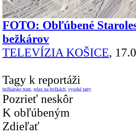
FOTO: Obľúbené Staroles
bežkárov
TELEVÍZIA KOŠICE
, 17.
Tagy k reportáži
bežkárske trate
,
relax na bežkách
,
vysoké tatry
Pozrieť neskôr
K obľúbeným
Zdieľať