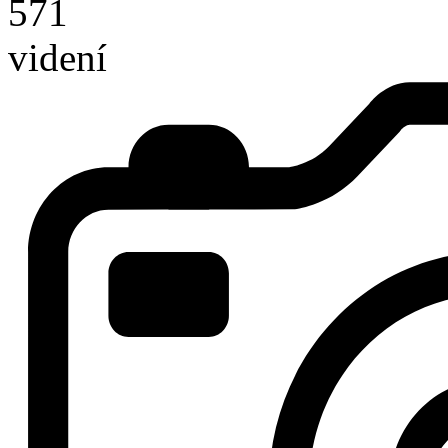
571
videní