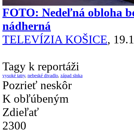
FOTO: Nedeľná obloha bol
nádherná
TELEVÍZIA KOŠICE
, 19.
Tagy k reportáži
vysoké tatry
,
nebeské divadlo
,
západ slnka
Pozrieť neskôr
K obľúbeným
Zdieľať
2300