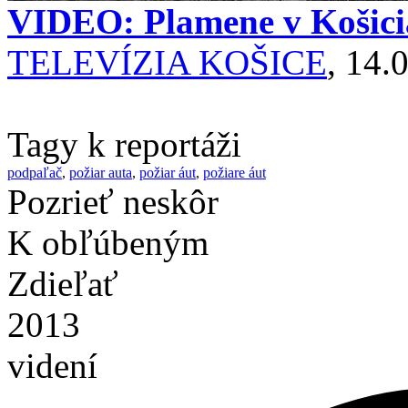
VIDEO: Plamene v Košicia
TELEVÍZIA KOŠICE
, 14.
Tagy k reportáži
podpaľač
,
požiar auta
,
požiar áut
,
požiare áut
Pozrieť neskôr
K obľúbeným
Zdieľať
2013
videní