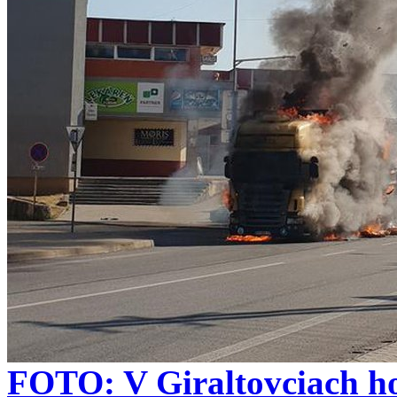
FOTO: V Giraltovciach ho