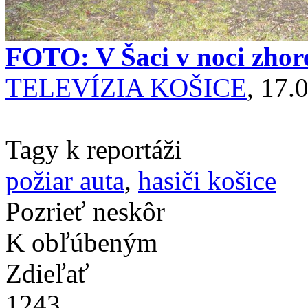
FOTO: V Šaci v noci zhorel
TELEVÍZIA KOŠICE
, 17.
Tagy k reportáži
požiar auta
,
hasiči košice
Pozrieť neskôr
K obľúbeným
Zdieľať
1243