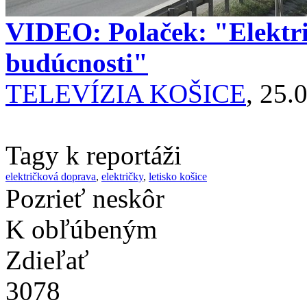
VIDEO: Polaček: "Električ
budúcnosti"
TELEVÍZIA KOŠICE
, 25.
Tagy k reportáži
električková doprava
,
električky
,
letisko košice
Pozrieť neskôr
K obľúbeným
Zdieľať
3078