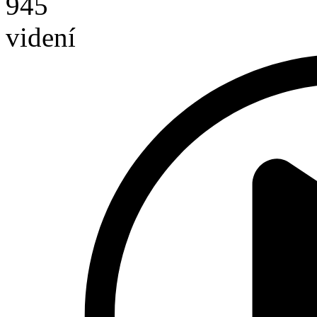
945
videní