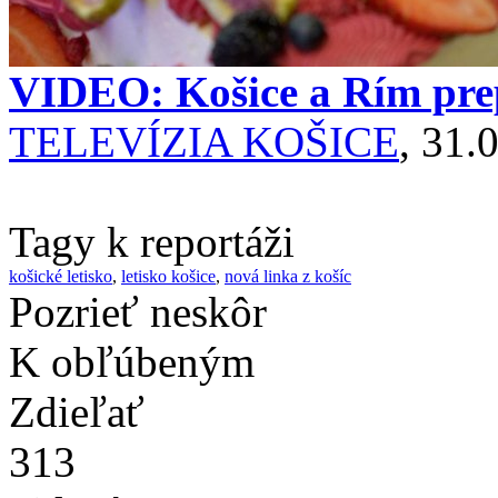
VIDEO: Košice a Rím prep
TELEVÍZIA KOŠICE
, 31.
Tagy k reportáži
košické letisko
,
letisko košice
,
nová linka z košíc
Pozrieť neskôr
K obľúbeným
Zdieľať
313