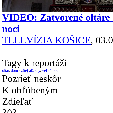
VIDEO: Zatvorené oltáre 
noci
TELEVÍZIA KOŠICE
, 03.
Tagy k reportáži
oltár
,
dom svätej alžbety
,
veľká noc
Pozrieť neskôr
K obľúbeným
Zdieľať
303