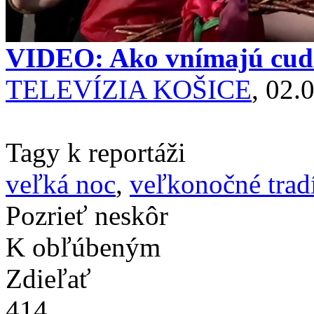
VIDEO: Ako vnímajú cudz
TELEVÍZIA KOŠICE
, 02.
Tagy k reportáži
veľká noc
,
veľkonočné trad
Pozrieť neskôr
K obľúbeným
Zdieľať
414