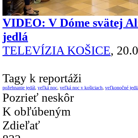
VIDEO: V Dóme svätej Al
jedlá
TELEVÍZIA KOŠICE
, 20.
Tagy k reportáži
požehnanie jedál
,
veľká noc
,
veľká noc v košiciach
,
veľkonočné jedl
Pozrieť neskôr
K obľúbeným
Zdieľať