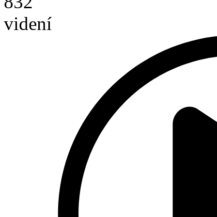
832
videní