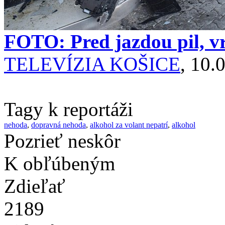
FOTO: Pred jazdou pil, vr
TELEVÍZIA KOŠICE
, 10.
Tagy k reportáži
nehoda
,
dopravná nehoda
,
alkohol za volant nepatrí
,
alkohol
Pozrieť neskôr
K obľúbeným
Zdieľať
2189