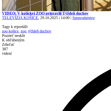
VIDEO: V košickej ZOO pripravili Týždeň duchov
TELEVÍZIA KOŠICE
, 29.10.2025 | 14:00
|
Spravodajstvo
Tagy k reportáži
zoo košice
,
zoo
,
týždeň duchov
Pozrieť neskôr
K obľúbeným
Zdieľať
387
videní