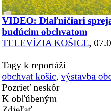
VIDEO: Diaľničiari sprej
budúcim obchvatom
TELEVÍZIA KOŠICE
, 07.
Tagy k reportáži
obchvat košíc
,
výstavba ob
Pozrieť neskôr
K obľúbeným
Zdieľať