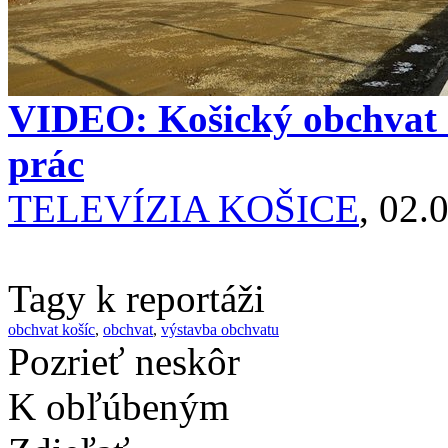
VIDEO: Košický obchvat 
prác
TELEVÍZIA KOŠICE
, 02.
Tagy k reportáži
obchvat košíc
,
obchvat
,
výstavba obchvatu
Pozrieť neskôr
K obľúbeným