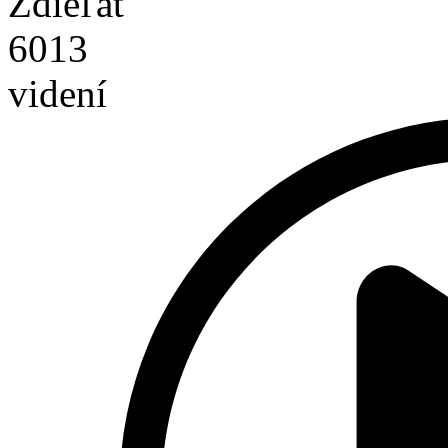
Zdieľať
6013
videní