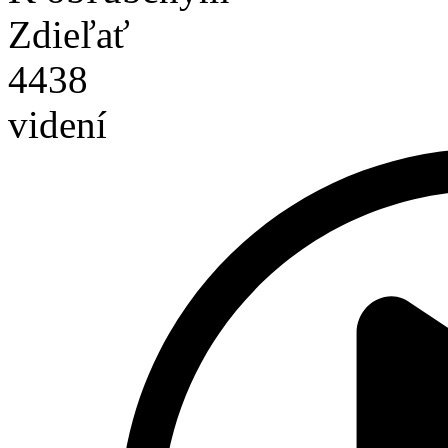
Zdieľať
4438
videní