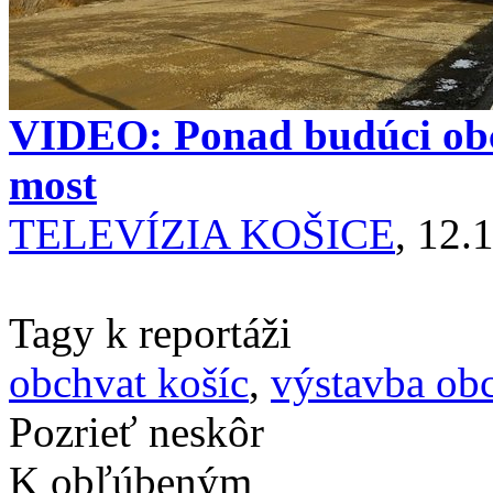
VIDEO: Ponad budúci obc
most
TELEVÍZIA KOŠICE
, 12.
Tagy k reportáži
obchvat košíc
,
výstavba ob
Pozrieť neskôr
K obľúbeným