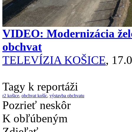
VIDEO: Modernizácia želez
obchvat
TELEVÍZIA KOŠICE
, 17.
Tagy k reportáži
r2 košice
,
obchvat košíc
,
výstavba obchvatu
Pozrieť neskôr
K obľúbeným
Zdieľať