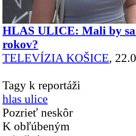
HLAS ULICE: Mali by sa z
rokov?
TELEVÍZIA KOŠICE
, 22.
Tagy k reportáži
hlas ulice
Pozrieť neskôr
K obľúbeným