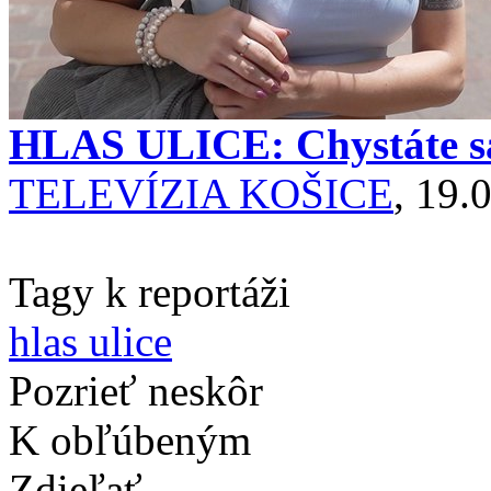
HLAS ULICE: Chystáte sa
TELEVÍZIA KOŠICE
, 19.
Tagy k reportáži
hlas ulice
Pozrieť neskôr
K obľúbeným
Zdieľať