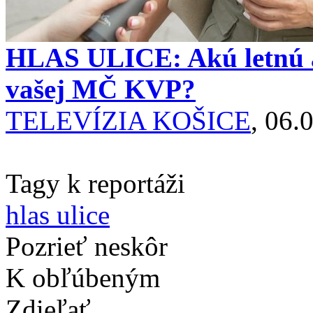
HLAS ULICE: Akú letnú akt
vašej MČ KVP?
TELEVÍZIA KOŠICE
, 06.
Tagy k reportáži
hlas ulice
Pozrieť neskôr
K obľúbeným
Zdieľať