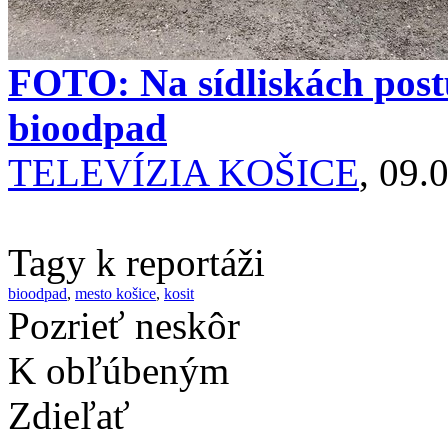
FOTO: Na sídliskách pos
bioodpad
TELEVÍZIA KOŠICE
, 09.
Tagy k reportáži
bioodpad
,
mesto košice
,
kosit
Pozrieť neskôr
K obľúbeným
Zdieľať