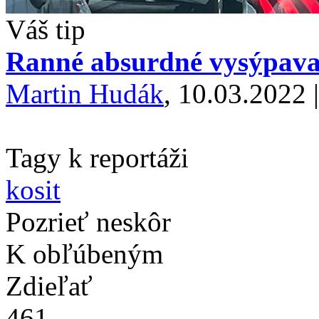
Váš tip
Ranné absurdné vysýpavan
Martin Hudák
, 10.03.2022 
Tagy k reportáži
kosit
Pozrieť neskôr
K obľúbeným
Zdieľať
461