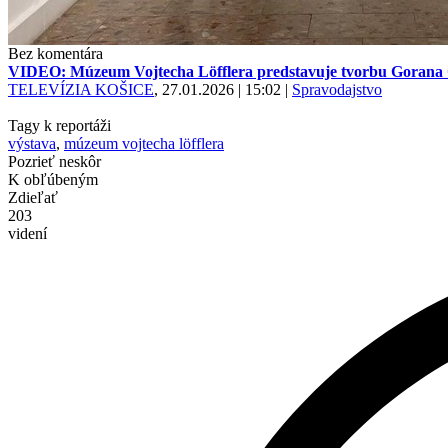
Bez komentára
VIDEO: Múzeum Vojtecha Löfflera predstavuje tvorbu Gorana 
TELEVÍZIA KOŠICE
, 27.01.2026 | 15:02
|
Spravodajstvo
Tagy k reportáži
výstava
,
múzeum vojtecha löfflera
Pozrieť neskôr
K obľúbeným
Zdieľať
203
videní