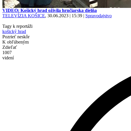
VIDEO: Košický hrad oživila hrnčiarska dielňa
TELEVÍZIA KOŠICE
, 30.06.2023 | 15:39
|
Spravodajstvo
Tagy k reportáži
košický hrad
Pozrieť neskôr
K obľúbeným
Zdieľať
1007
videní