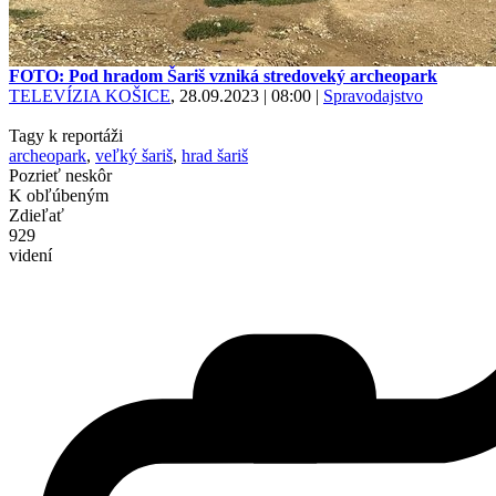
FOTO: Pod hradom Šariš vzniká stredoveký archeopark
TELEVÍZIA KOŠICE
, 28.09.2023 | 08:00
|
Spravodajstvo
Tagy k reportáži
archeopark
,
veľký šariš
,
hrad šariš
Pozrieť neskôr
K obľúbeným
Zdieľať
929
videní