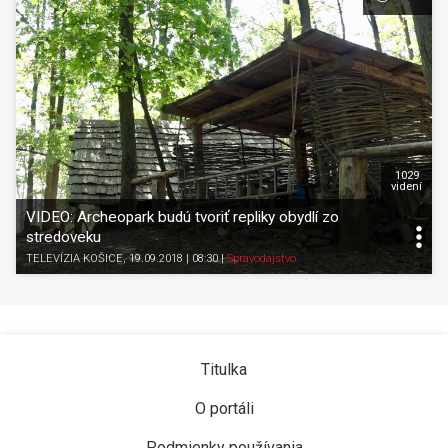
1029
videní
VIDEO: Archeopark budú tvoriť repliky obydlí zo
stredoveku
TELEVÍZIA KOŠICE
, 19.09.2018 | 08:30
|
Spravodajstvo
Titulka
O portáli
Podmienky používania