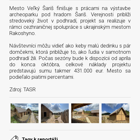
Mesto Veľký Šariš finišuje s prácami na výstavbe
archeoparku pod hradom Šariš. Verejnosti priblíži
stredoveký život v podhradí, projekt sa realizuje v
rámci cezhraničnej spolupráce s ukrajinským mestom
Rakoshyno.
Návštevníci môžu vidieť ako keby malú dedinku s pár
domčekmi, ktorá približuje to, ako ľudia v samotnom
podhradí žili. Počas sezóny bude k dispozícii od apríla
do konca októbra, celkové náklady projektu
predstavujú sumu takmer 431.000 eur. Mesto sa
podieľalo piatimi percentami.
Zdroj: TASR
Tagy k reportáži