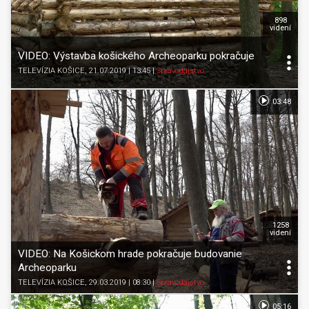
898
videní
VIDEO: Výstavba košického Archeoparku pokračuje
TELEVÍZIA KOŠICE
, 21.07.2019 | 13:45
|
Spravodajstvo
03:48
1258
videní
VIDEO: Na Košickom hrade pokračuje budovanie
Archeoparku
TELEVÍZIA KOŠICE
, 29.03.2019 | 08:30
|
Spravodajstvo
05:16