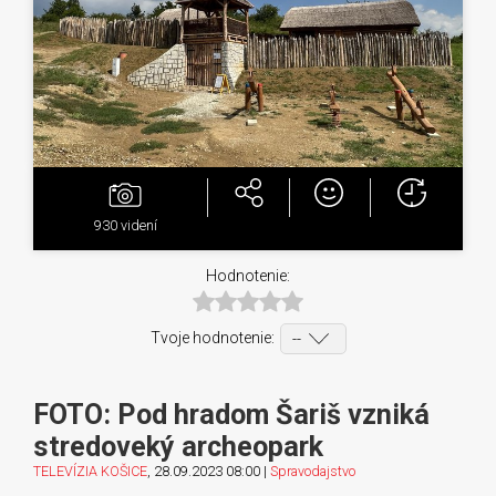
930
videní
Hodnotenie:
Tvoje hodnotenie:
FOTO: Pod hradom Šariš vzniká
stredoveký archeopark
TELEVÍZIA KOŠICE
, 28.09.2023 08:00 |
Spravodajstvo