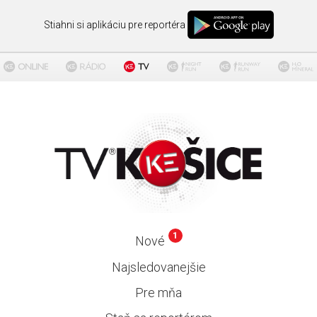
Stiahni si aplikáciu pre reportéra
1
Nové
Najsledovanejšie
Pre mňa