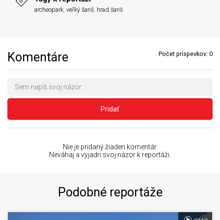
archeopark
,
veľký šariš
,
hrad šariš
Komentáre
Počet príspevkov:
0
Pridať
Nie je pridaný žiaden komentár.
Neváhaj a vyjadri svoj názor k reportáži.
Podobné reportáže