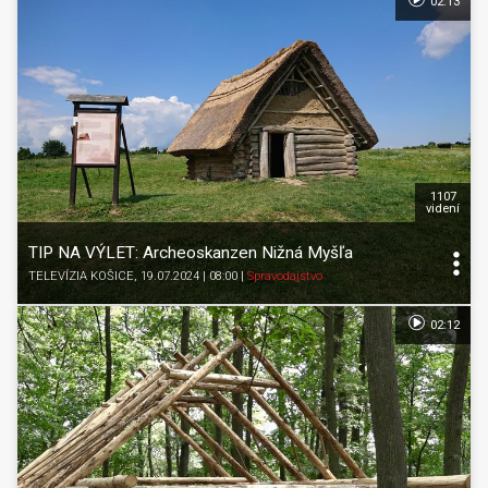
02:13
1107
videní
TIP NA VÝLET: Archeoskanzen Nižná Myšľa
TELEVÍZIA KOŠICE
, 19.07.2024 | 08:00
|
Spravodajstvo
02:12