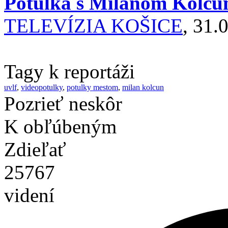
Potulka s Milanom Kolcun
TELEVÍZIA KOŠICE
, 31.
Tagy k reportáži
uvlf
,
videopotulky
,
potulky mestom
,
milan kolcun
Pozrieť neskôr
K obľúbeným
Zdieľať
25767
videní