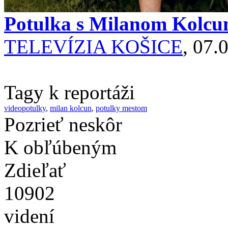
Potulka s Milanom Kolcu
TELEVÍZIA KOŠICE
, 07.
Tagy k reportáži
videopotulky
,
milan kolcun
,
potulky mestom
Pozrieť neskôr
K obľúbeným
Zdieľať
10902
videní