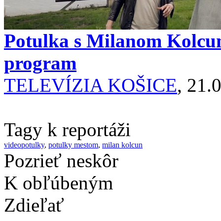
Potulka s Milanom Kolcu
program
TELEVÍZIA KOŠICE
, 21.
Tagy k reportáži
videopotulky
,
potulky mestom
,
milan kolcun
Pozrieť neskôr
K obľúbeným
Zdieľať