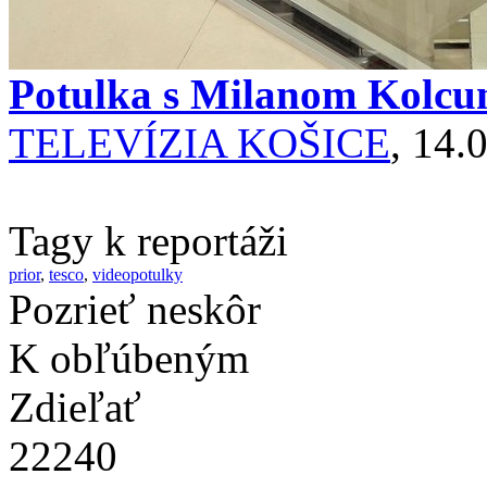
Potulka s Milanom Kolc
TELEVÍZIA KOŠICE
, 14.
Tagy k reportáži
prior
,
tesco
,
videopotulky
Pozrieť neskôr
K obľúbeným
Zdieľať
22240