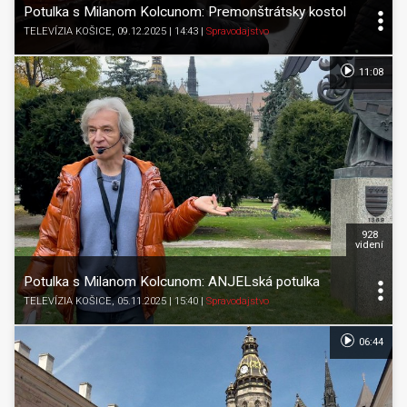
Potulka s Milanom Kolcunom: Premonštrátsky kostol
TELEVÍZIA KOŠICE
, 09.12.2025 | 14:43
|
Spravodajstvo
11:08
928
videní
Potulka s Milanom Kolcunom: ANJELská potulka
TELEVÍZIA KOŠICE
, 05.11.2025 | 15:40
|
Spravodajstvo
06:44