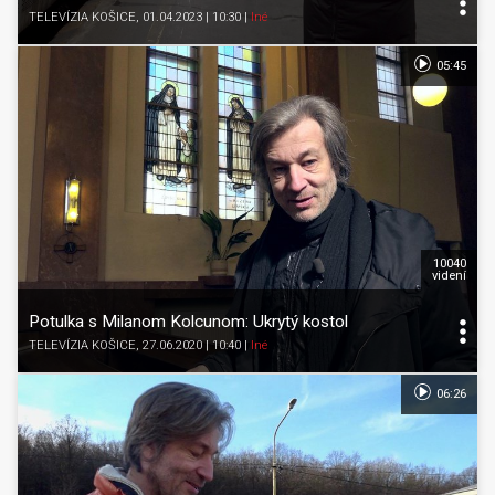
TELEVÍZIA KOŠICE
, 01.04.2023 | 10:30
|
Iné
05:45
10040
videní
Potulka s Milanom Kolcunom: Ukrytý kostol
TELEVÍZIA KOŠICE
, 27.06.2020 | 10:40
|
Iné
06:26