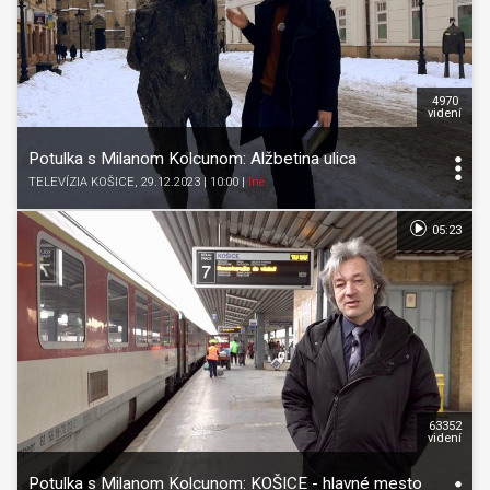
4970
videní
Potulka s Milanom Kolcunom: Alžbetina ulica
TELEVÍZIA KOŠICE
, 29.12.2023 | 10:00
|
Iné
05:23
63352
videní
Potulka s Milanom Kolcunom: KOŠICE - hlavné mesto