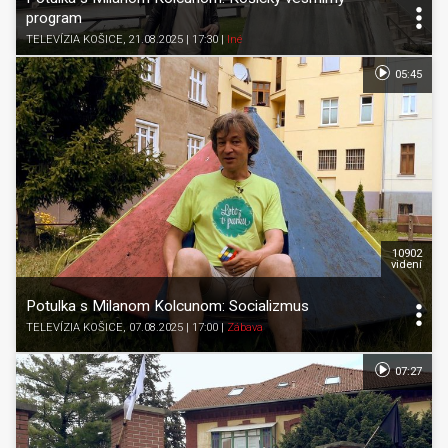
program
TELEVÍZIA KOŠICE
, 21.08.2025 | 17:30
|
Iné
05:45
10902
videní
Potulka s Milanom Kolcunom: Socializmus
TELEVÍZIA KOŠICE
, 07.08.2025 | 17:00
|
Zábava
07:27