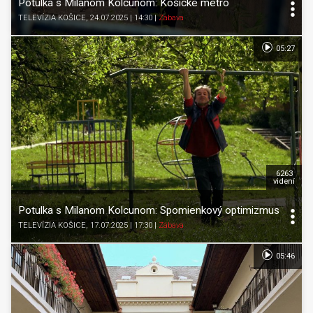
Potulka s Milanom Kolcunom: Košické metro
TELEVÍZIA KOŠICE
, 24.07.2025 | 14:30
|
Zábava
05:27
6263
videní
Potulka s Milanom Kolcunom: Spomienkový optimizmus
TELEVÍZIA KOŠICE
, 17.07.2025 | 17:30
|
Zábava
05:46