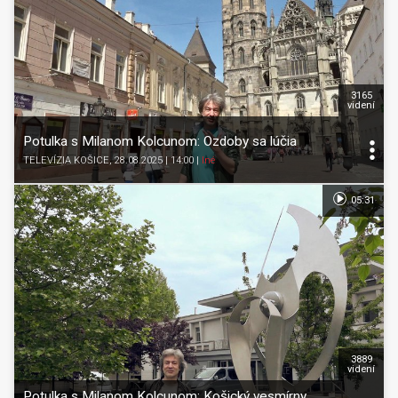
3165
videní
Potulka s Milanom Kolcunom: Ozdoby sa lúčia
TELEVÍZIA KOŠICE
, 28.08.2025 | 14:00
|
Iné
05:31
3889
videní
Potulka s Milanom Kolcunom: Košický vesmírny