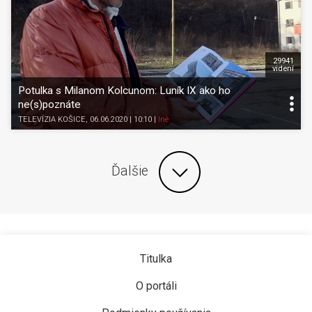
29941
videní
Potulka s Milanom Kolcunom: Luník IX ako ho
ne(s)poznáte
TELEVÍZIA KOŠICE
, 06.06.2020 | 10:10
|
Iné
Ďalšie
Titulka
O portáli