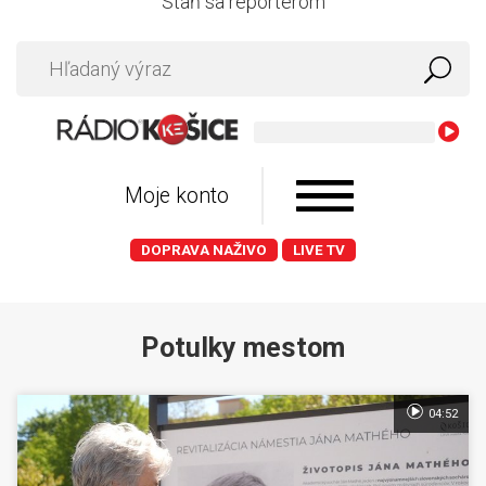
Staň sa reportérom
Dire Stra
Moje konto
DOPRAVA NAŽIVO
LIVE TV
Potulky mestom
04:52