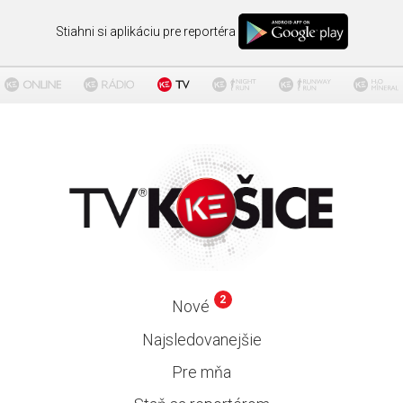
Stiahni si aplikáciu pre reportéra
2
Nové
Najsledovanejšie
Pre mňa