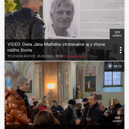
359
videní
VIDEO: Diela Jána Mathého stretávame aj v zhone
nášho života
TELEVÍZIA KOŠICE
, 05.05.2026 | 08:00
|
Spravodajstvo
04:13
408
videní