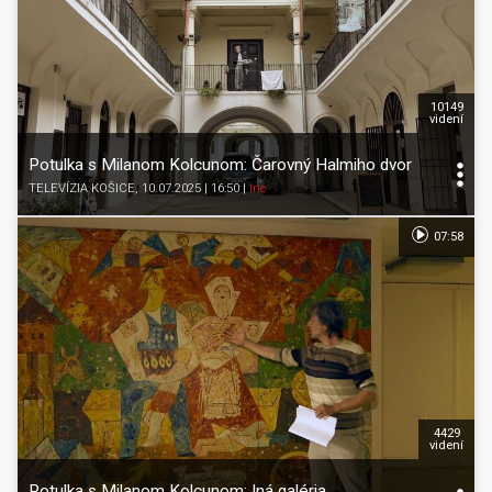
10149
videní
Potulka s Milanom Kolcunom: Čarovný Halmiho dvor
TELEVÍZIA KOŠICE
, 10.07.2025 | 16:50
|
Iné
07:58
4429
videní
Potulka s Milanom Kolcunom: Iná galéria