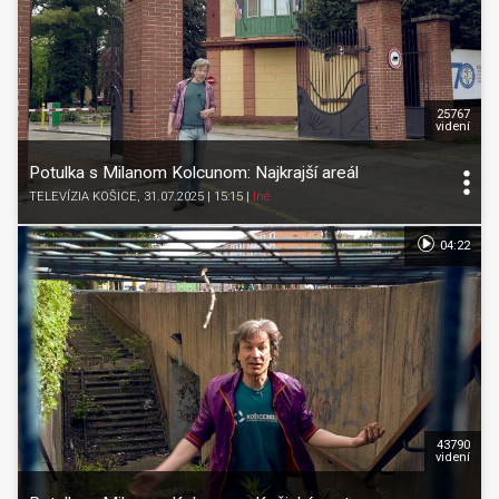
25767
videní
Potulka s Milanom Kolcunom: Najkrajší areál
TELEVÍZIA KOŠICE
, 31.07.2025 | 15:15
|
Iné
04:22
43790
videní