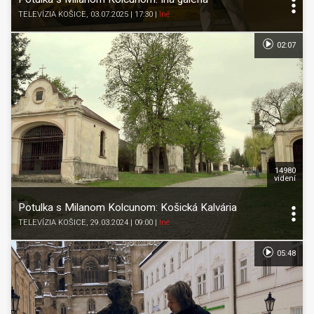
TELEVÍZIA KOŠICE
, 03.07.2025 | 17:30
|
Iné
02:07
14980
videní
Potulka s Milanom Kolcunom: Košická Kalvária
TELEVÍZIA KOŠICE
, 29.03.2024 | 09:00
|
Iné
05:48