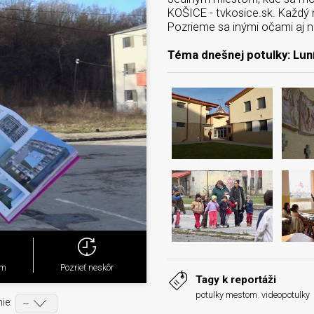
KOŠICE - tvkosice.sk. Každý 
Pozrieme sa inými očami aj 
Téma dnešnej potulky: Lun
ým
Pozrieť neskôr
Tagy k reportáži
potulky mestom
,
videopotulky
ie: