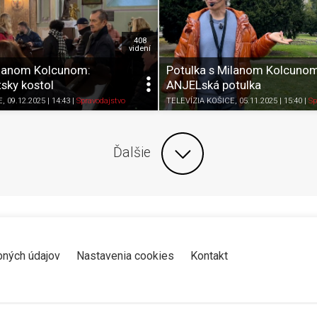
408
videní
ilanom Kolcunom:
Potulka s Milanom Kolcunom
sky kostol
ANJELská potulka
Zdieľať
K obľúbeným
Pozrieť neskôr
Zdieľať
K obľúbeným
E
, 09.12.2025 | 14:43
|
Spravodajstvo
TELEVÍZIA KOŠICE
, 05.11.2025 | 15:40
|
Sp
Ďalšie
bných údajov
Nastavenia cookies
Kontakt