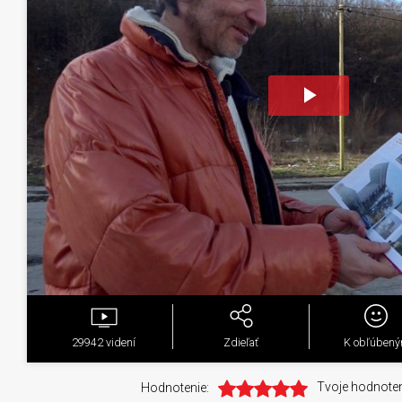
Play
Video
29942
videní
Zdieľať
K obľúben
Hodnotenie:
Tvoje hodnoten