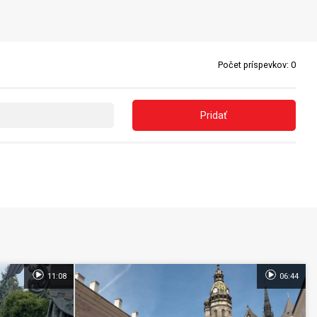
Počet príspevkov:
0
Pridať
11:08
06:44