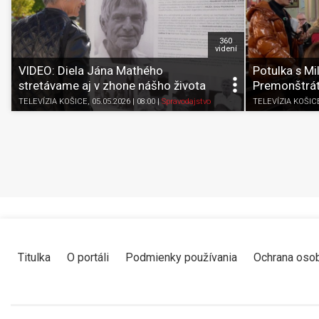
360
videní
VIDEO: Diela Jána Mathého
Potulka s M
stretávame aj v zhone nášho života
Premonštrát
TELEVÍZIA KOŠICE
, 05.05.2026 | 08:00
|
Spravodajstvo
TELEVÍZIA KOŠIC
Titulka
O portáli
Podmienky používania
Ochrana oso