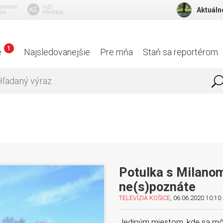
Aktuáln
1
é
Najsledovanejšie
Pre mňa
Staň sa reportérom
Potulka s Milanom
ne(s)poznáte
TELEVÍZIA KOŠICE
, 06.06.2020 10:10 
Jediným miestom, kde sa môž