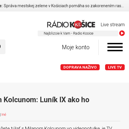
e:
Správa mestskej zelene v Košiciach pomáha so zakorenením rastlín v období sucha
Live stream
Najblizsie 
Moje konto
DOPRAVA NAŽIVO
LIVE TV
 Kolcunom: Luník IX ako ho
|
Iné
ete túlať s Milanom Kolcunom vo videopotulke, je TV