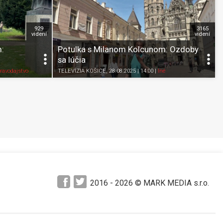
929
3165
videní
videní
:
Potulka s Milanom Kolcunom: Ozdoby
sa lúčia
Pozrieť neskôr
Zdieľať
K obľúbeným
Pozrieť neskôr
ravodajstvo
TELEVÍZIA KOŠICE
, 28.08.2025 | 14:00
|
Iné
2016 -
2026
© MARK MEDIA s.r.o.