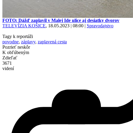
FOTO: Dážď zaplavil v Malej Ide ulice aj desiatky dvorov
TELEVÍZIA KOŠICE
, 18.05.2023 | 08:00
|
Spravodajstvo
Tagy k reportáži
povodne
,
záplavy
,
zaplavená cesta
Pozrieť neskôr
K obľúbeným
Zdieľať
3671
videní