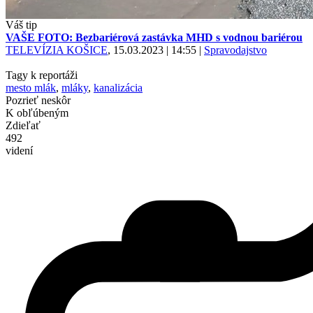
Váš tip
VAŠE FOTO: Bezbariérová zastávka MHD s vodnou bariérou
TELEVÍZIA KOŠICE
, 15.03.2023 | 14:55
|
Spravodajstvo
Tagy k reportáži
mesto mlák
,
mláky
,
kanalizácia
Pozrieť neskôr
K obľúbeným
Zdieľať
492
videní