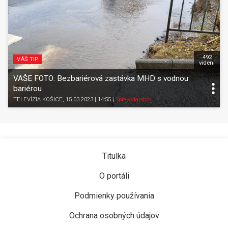
492
VÁŠ TIP
videní
VAŠE FOTO: Bezbariérová zastávka MHD s vodnou
bariérou
TELEVÍZIA KOŠICE
, 15.03.2023 | 14:55
|
Spravodajstvo
Titulka
O portáli
Podmienky používania
Ochrana osobných údajov