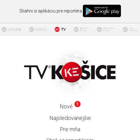
Stiahni si aplikáciu pre reportéra
1
Nové
Najsledovanejšie
Pre mňa