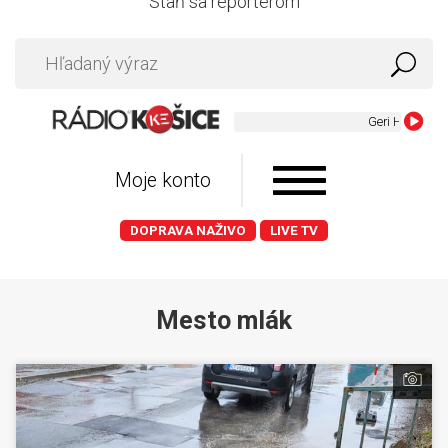
Staň sa reportérom
Geri Halliwell - 
Moje konto
DOPRAVA NAŽIVO
LIVE TV
Mesto mlák