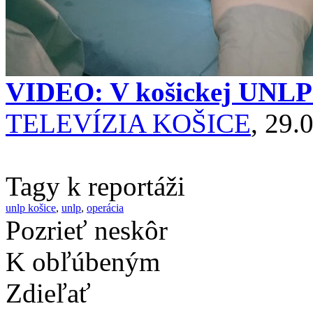
VIDEO: V košickej UNLP s
TELEVÍZIA KOŠICE
, 29.
Tagy k reportáži
unlp košice
,
unlp
,
operácia
Pozrieť neskôr
K obľúbeným
Zdieľať