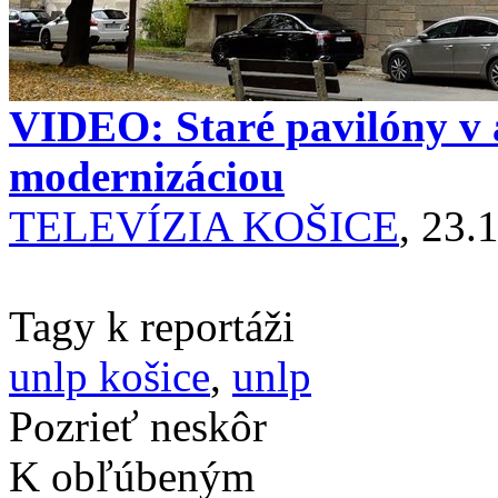
VIDEO: Staré pavilóny v 
modernizáciou
TELEVÍZIA KOŠICE
, 23.
Tagy k reportáži
unlp košice
,
unlp
Pozrieť neskôr
K obľúbeným