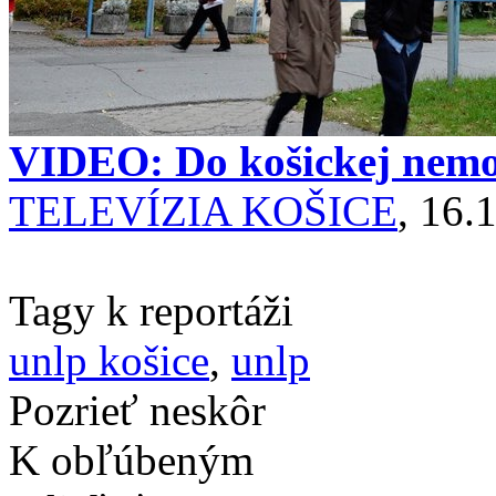
VIDEO: Do košickej nemoc
TELEVÍZIA KOŠICE
, 16.
Tagy k reportáži
unlp košice
,
unlp
Pozrieť neskôr
K obľúbeným