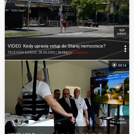
924
videní
VIDEO: Kedy upravia vstup do Starej nemocnice?
TELEVÍZIA KOŠICE
, 28.05.2026 | 18:15
|
Spravodajstvo
03:14
466
videní