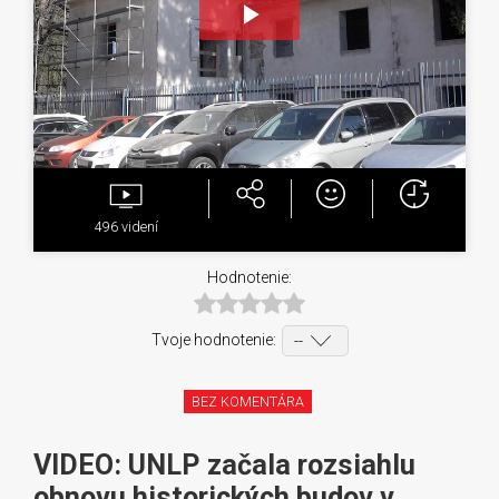
Play
Video
496
videní
Hodnotenie:
Tvoje hodnotenie:
BEZ KOMENTÁRA
VIDEO: UNLP začala rozsiahlu
obnovu historických budov v