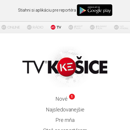
Stiahni si aplikáciu pre reportéra
1
Nové
Najsledovanejšie
Pre mňa