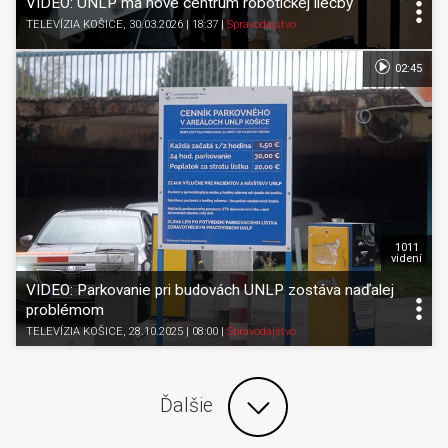
VIDEO: UNLP má nové centrum robotickej liečby
TELEVÍZIA KOŠICE
, 30.03.2026 | 18:37
|
Spravodajstvo
02:45
1011
videní
VIDEO: Parkovanie pri budovách UNLP zostáva naďalej
problémom
TELEVÍZIA KOŠICE
, 28.10.2025 | 08:00
|
Spravodajstvo
Ďalšie