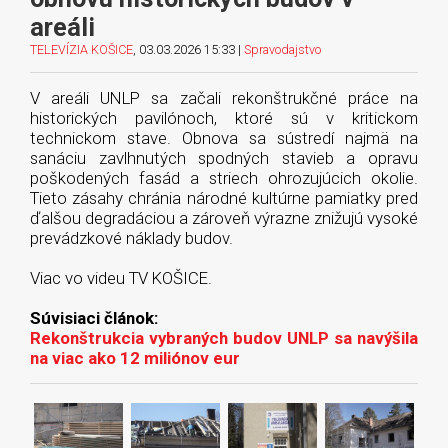
areáli
TELEVÍZIA KOŠICE
, 03.03.2026 15:33 |
Spravodajstvo
V areáli UNLP sa začali rekonštrukčné práce na
historických pavilónoch, ktoré sú v kritickom
technickom stave. Obnova sa sústredí najmä na
sanáciu zavlhnutých spodných stavieb a opravu
poškodených fasád a striech ohrozujúcich okolie.
Tieto zásahy chránia národné kultúrne pamiatky pred
ďalšou degradáciou a zároveň výrazne znižujú vysoké
prevádzkové náklady budov.
Viac vo videu TV KOŠICE.
Súvisiaci článok:
Rekonštrukcia vybraných budov UNLP sa navýšila
na viac ako 12 miliónov eur