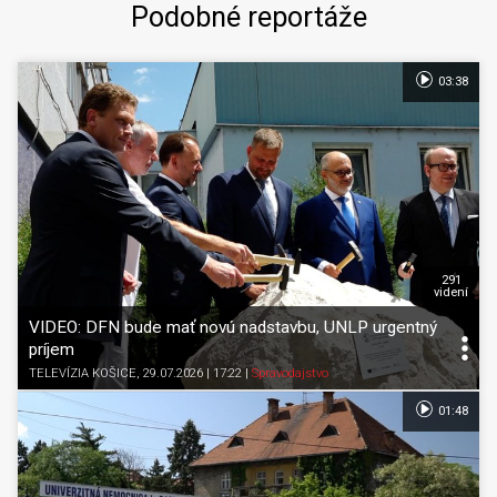
Podobné reportáže
03:38
291
videní
VIDEO: DFN bude mať novú nadstavbu, UNLP urgentný
príjem
TELEVÍZIA KOŠICE
, 29.07.2026 | 17:22
|
Spravodajstvo
01:48