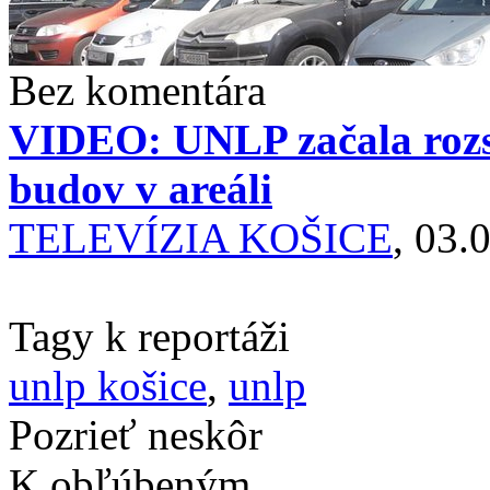
Bez komentára
VIDEO: UNLP začala rozs
budov v areáli
TELEVÍZIA KOŠICE
, 03.
Tagy k reportáži
unlp košice
,
unlp
Pozrieť neskôr
K obľúbeným