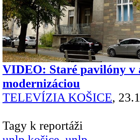
VIDEO: Staré pavilóny v 
modernizáciou
TELEVÍZIA KOŠICE
, 23.
Tagy k reportáži
unlp košice
,
unlp