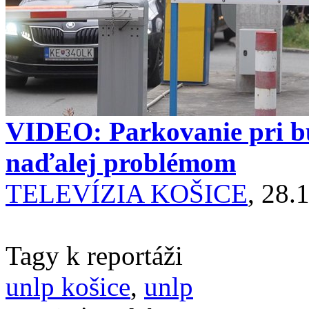
VIDEO: Parkovanie pri 
naďalej problémom
TELEVÍZIA KOŠICE
, 28.
Tagy k reportáži
unlp košice
,
unlp