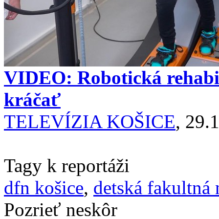
VIDEO: Robotická rehabi
kráčať
TELEVÍZIA KOŠICE
, 29.
Tagy k reportáži
dfn košice
,
detská fakultná
Pozrieť neskôr