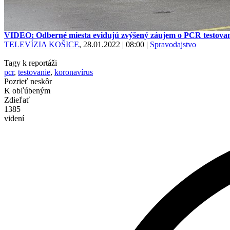
VIDEO: Odberné miesta evidujú zvýšený záujem o PCR testova
TELEVÍZIA KOŠICE
, 28.01.2022 | 08:00
|
Spravodajstvo
Tagy k reportáži
pcr
,
testovanie
,
koronavírus
Pozrieť neskôr
K obľúbeným
Zdieľať
1385
videní