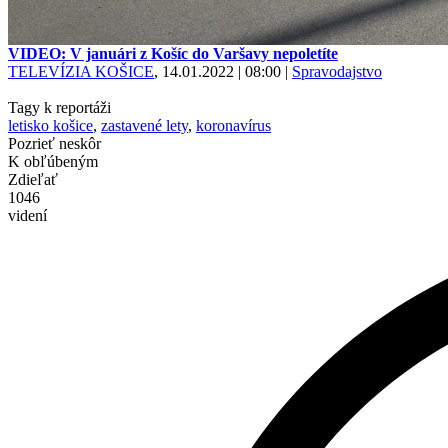
VIDEO: V januári z Košíc do Varšavy nepoletíte
TELEVÍZIA KOŠICE
, 14.01.2022 | 08:00
|
Spravodajstvo
Tagy k reportáži
letisko košice
,
zastavené lety
,
koronavírus
Pozrieť neskôr
K obľúbeným
Zdieľať
1046
videní